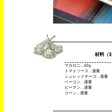
材料（
マカロニ…60g
トマトソース…適量
シュレッドチーズ…適量
ベーコン…適量
ピーマン…適量
コーン…適量