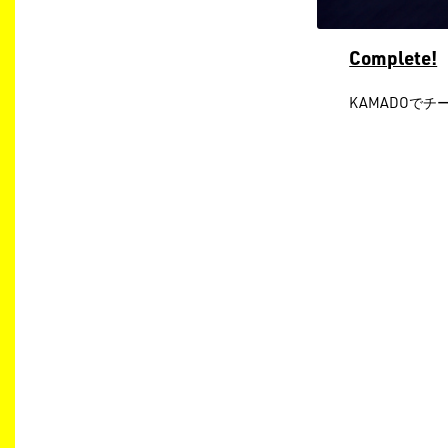
Complete!
KAMADOで