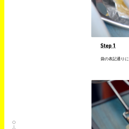
Step 1
​袋の表記通り