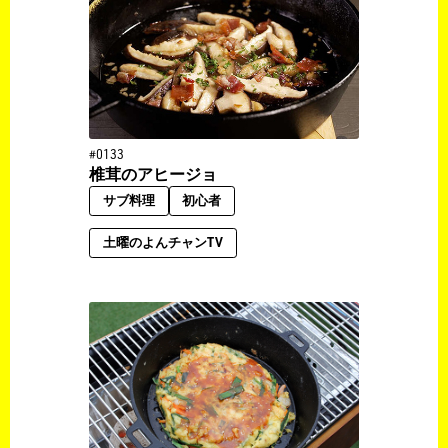
#0133
椎茸のアヒージョ
サブ料理
初心者
土曜のよんチャンTV