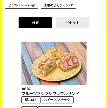
ヒデのBBQuicking!
土曜のよんチャンTV
検索
リセット
#0195
フルーツマシマシワッフルサンド
朝ごはん
スイーツ/スナック