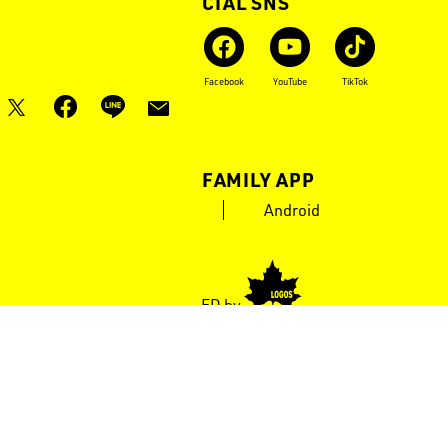
OFFICIAL SNS
Instagram
X
Facebook
YouTube
TikTok
LOGOS FAMILY APP
iOS
Android
POWERED by
COPYRIGHT © 2021 LOGOS CORPORATION. ALL RIGHTS RESERVED.