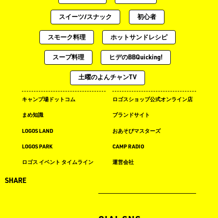
スイーツ/スナック
初心者
スモーク料理
ホットサンドレシピ
スープ料理
ヒデのBBQuicking!
土曜のよんチャンTV
キャンプ場ドットコム
ロゴスショップ公式オンライン店
まめ知識
ブランドサイト
LOGOS LAND
おあそびマスターズ
LOGOS PARK
CAMP RADIO
ロゴス イベント タイムライン
運営会社
月刊LOGOS
SHARE