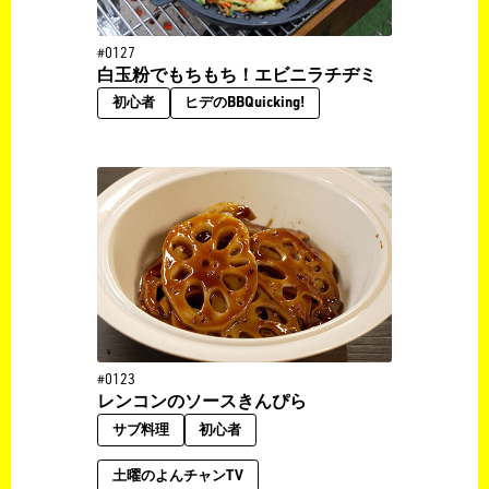
#0127
白玉粉でもちもち！エビニラチヂミ
初心者
ヒデのBBQuicking!
#0123
レンコンのソースきんぴら
サブ料理
初心者
土曜のよんチャンTV