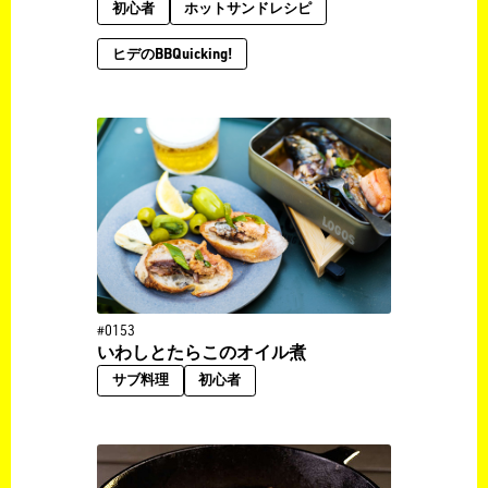
初心者
ホットサンドレシピ
ヒデのBBQuicking!
#0153
いわしとたらこのオイル煮
サブ料理
初心者