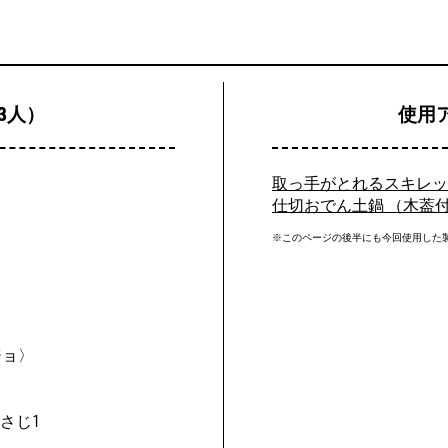
3人）
使用
取っ手がとれるスキレット
仕切おでん土鍋 （木葢
※このページの後半にも今回使用した
ジョ〉
さじ1