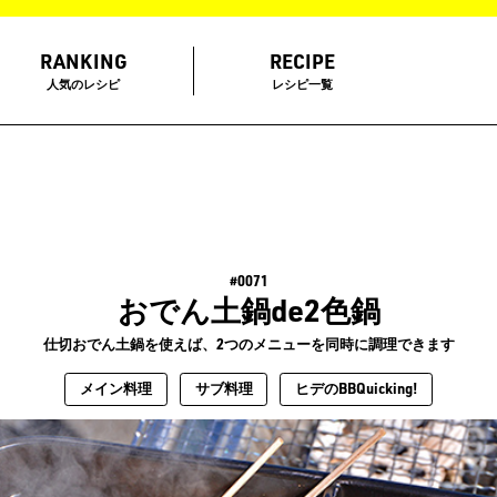
RANKING
RECIPE
人気のレシピ
レシピ一覧
#0071
おでん土鍋de2色鍋
仕切おでん土鍋を使えば、2つのメニューを同時に調理できます
メイン料理
サブ料理
ヒデのBBQuicking!