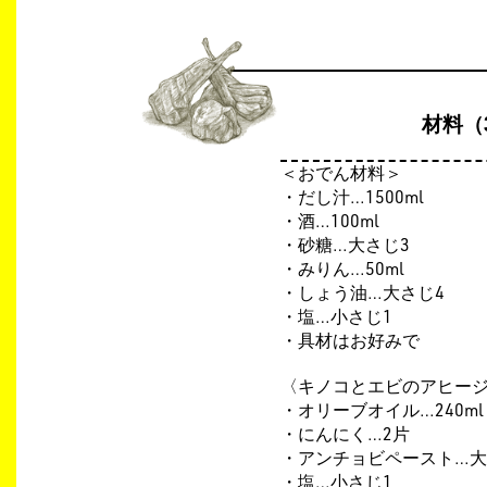
材料（
＜おでん材料＞
・だし汁…1500ml
・酒…100ml
・砂糖…大さじ3
・みりん…50ml
・しょう油…大さじ4
・塩…小さじ1
・具材はお好みで
〈キノコとエビのアヒー
・オリーブオイル…240ml
・にんにく…2片
・アンチョビペースト…大
・塩…小さじ1