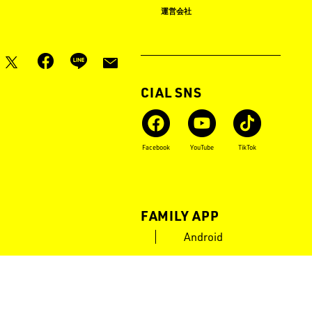
ロゴス イベント タイムライン
運営会社
月刊LOGOS
OFFICIAL SNS
Instagram
X
Facebook
YouTube
TikTok
LOGOS FAMILY APP
iOS
Android
POWERED by