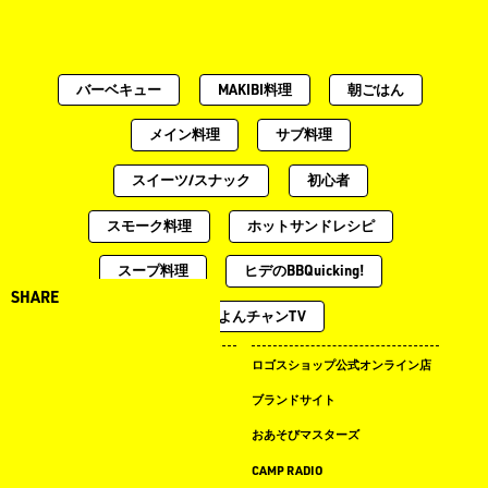
バーベキュー
MAKIBI料理
朝ごはん
メイン料理
サブ料理
スイーツ/スナック
初心者
スモーク料理
ホットサンドレシピ
スープ料理
ヒデのBBQuicking!
SHARE
土曜のよんチャンTV
キャンプ場ドットコム
ロゴスショップ公式オンライン店
まめ知識
ブランドサイト
LOGOS LAND
おあそびマスターズ
LOGOS PARK
CAMP RADIO