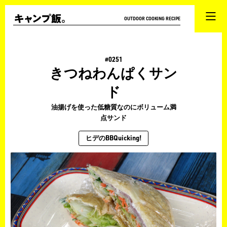
OUTDOOR COOKING RECIPE
#0251
きつねわんぱくサン
ド
油揚げを使った低糖質なのにボリューム満
点サンド
ヒデのBBQuicking!