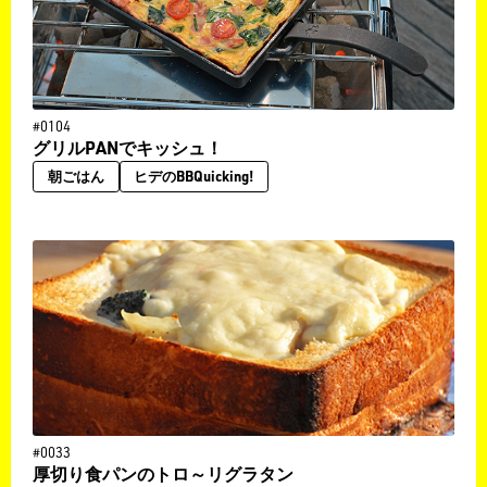
#0104
グリルPANでキッシュ！
朝ごはん
ヒデのBBQuicking!
#0033
厚切り食パンのトロ～リグラタン