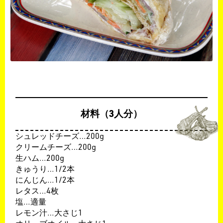
材料（3人分）
シュレッドチーズ…200g
クリームチーズ…200g
生ハム…200g
きゅうり…1/2本
にんじん…1/2本
レタス…4枚
塩…適量
レモン汁…大さじ1