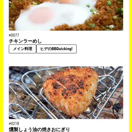
#0077
チキンラーめし
メイン料理
ヒデのBBQuicking!
#0218
燻製しょう油の焼きおにぎり