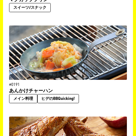
スイーツ/スナック
#0191
あんかけチャーハン
メイン料理
ヒデのBBQuicking!