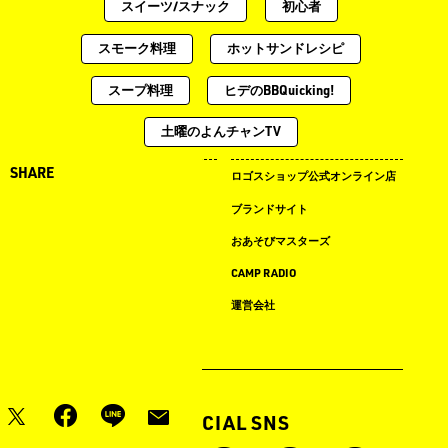
スイーツ/スナック
初心者
スモーク料理
ホットサンドレシピ
スープ料理
ヒデのBBQuicking!
土曜のよんチャンTV
SHARE
キャンプ場ドットコム
ロゴスショップ公式オンライン店
まめ知識
ブランドサイト
LOGOS LAND
おあそびマスターズ
LOGOS PARK
CAMP RADIO
ロゴス イベント タイムライン
運営会社
月刊LOGOS
OFFICIAL SNS