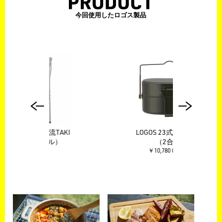
今回使用したロゴス製品
TAKI
LOGOS 23式ハンゴウ
LOG
）
（2合）
￥10,780 (税込)