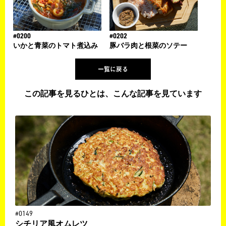
#0200
#0202
いかと青菜のトマト煮込み
豚バラ肉と根菜のソテー
一覧に戻る
この記事を見るひとは、こんな記事を見ています
#0149
シチリア風オムレツ