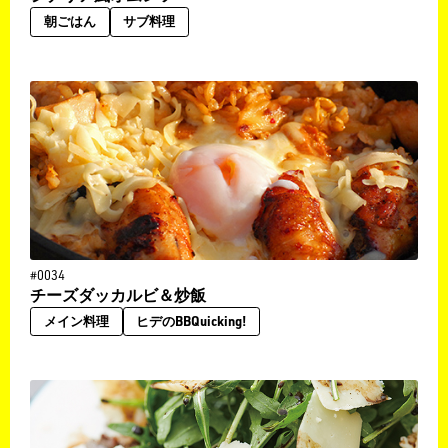
朝ごはん
サブ料理
#0034
チーズダッカルビ＆炒飯
メイン料理
ヒデのBBQuicking!