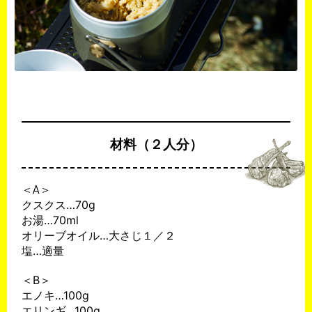
材料（２人分）
​＜A＞
クスクス…70g
お湯…70ml
オリーブオイル…大さじ１／２
塩…適量
＜B＞
エノキ…100g
エリンギ…100g