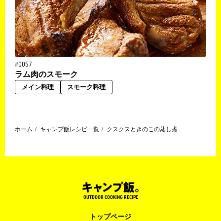
#0057
ラム肉のスモーク
メイン料理
スモーク料理
ホーム
キャンプ飯レシピ一覧
クスクスときのこの蒸し煮
OUTDOOR COOKING RECIPE
トップページ