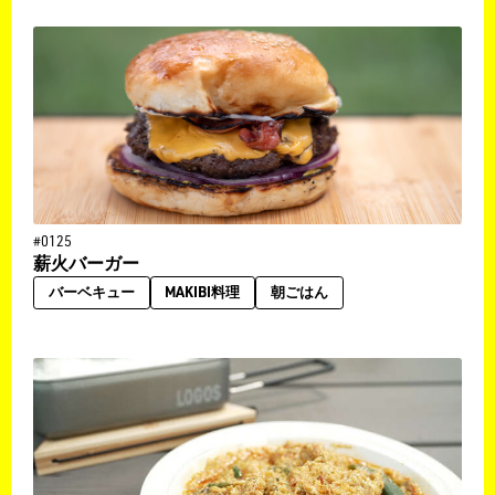
#0125
薪火バーガー
バーベキュー
MAKIBI料理
朝ごはん