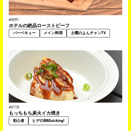
#0091
ホテルの絶品ローストビーフ
バーベキュー
メイン料理
土曜のよんチャンTV
#0118
もっちもち炭火イカ焼き
初心者
ヒデのBBQuicking!