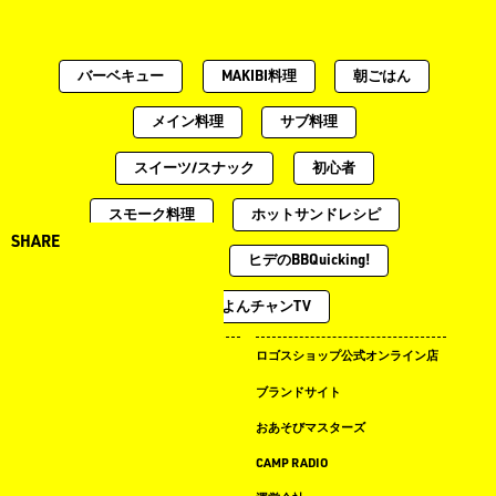
バーベキュー
MAKIBI料理
朝ごはん
メイン料理
サブ料理
スイーツ/スナック
初心者
スモーク料理
ホットサンドレシピ
SHARE
スープ料理
ヒデのBBQuicking!
土曜のよんチャンTV
キャンプ場ドットコム
ロゴスショップ公式オンライン店
まめ知識
ブランドサイト
LOGOS LAND
おあそびマスターズ
LOGOS PARK
CAMP RADIO