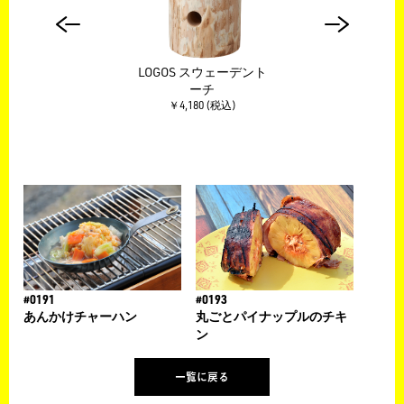
S グ
LOGOS スウェーデント
LO
ン
ーチ
￥4,180 (税込)
込)
#0191
#0193
あんかけチャーハン
丸ごとパイナップルのチキ
ン
一覧に戻る