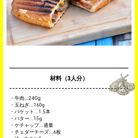
材料（3人分）
・牛肉…240g
・玉ねぎ…160g
・バケット…1.5本
・バター…15g
・ケチャップ…適量
・チェダーチーズ…6枚