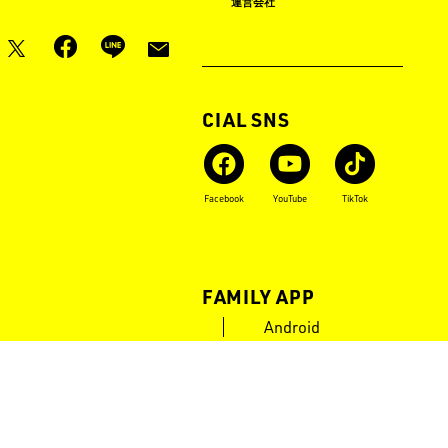
ロゴス イベント タイムライン
運営会社
月刊LOGOS
OFFICIAL SNS
Instagram
X
Facebook
YouTube
TikTok
LOGOS FAMILY APP
iOS
Android
POWERED by