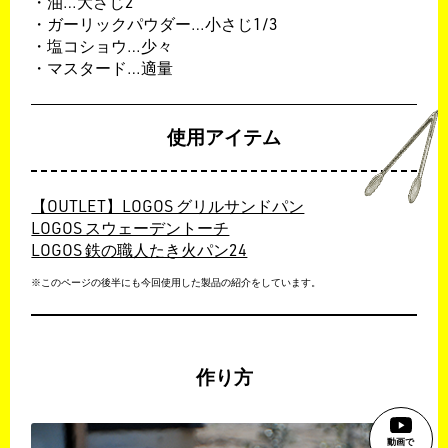
・油…大さじ2
・ガーリックパウダー…小さじ1/3
・塩コショウ…少々
・マスタード…適量
使用アイテム
【OUTLET】LOGOS グリルサンドパン
LOGOS スウェーデントーチ
LOGOS 鉄の職人たき火パン24
※このページの後半にも今回使用した製品の紹介をしています。
作り方
動画で