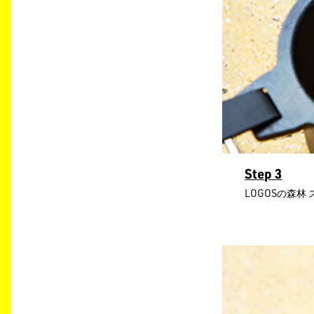
Step 3
LOGOSの森