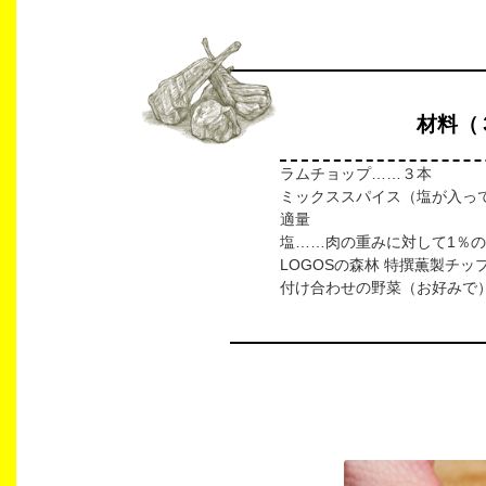
材料（
ラムチョップ……３本
ミックススパイス（塩が入っ
適量
塩……肉の重みに対して1％
LOGOSの森林 特撰薫製チ
付け合わせの野菜（お好みで