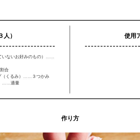
３人）
使用
ていないお好みのもの）……
の割合
ップ（くるみ）……３つかみ
）……適量
作り方