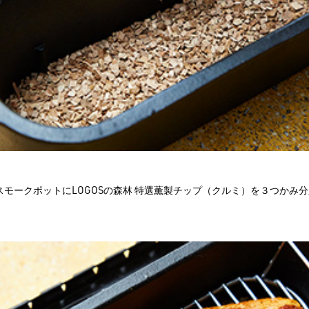
林 スモークポットにLOGOSの森林 特選薫製チップ（クルミ）を３つかみ