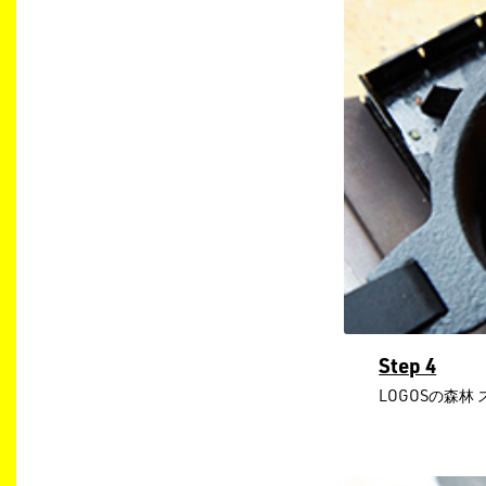
Step 4
LOGOSの森