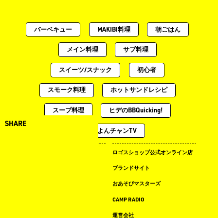
バーベキュー
MAKIBI料理
朝ごはん
メイン料理
サブ料理
スイーツ/スナック
初心者
スモーク料理
ホットサンドレシピ
スープ料理
ヒデのBBQuicking!
SHARE
土曜のよんチャンTV
キャンプ場ドットコム
ロゴスショップ公式オンライン店
まめ知識
ブランドサイト
LOGOS LAND
おあそびマスターズ
LOGOS PARK
CAMP RADIO
ロゴス イベント タイムライン
運営会社