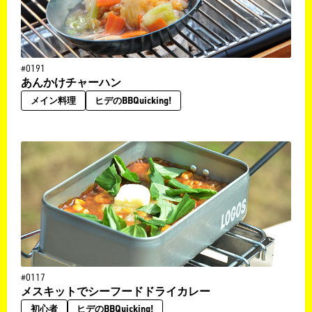
#0191
あんかけチャーハン
メイン料理
ヒデのBBQuicking!
#0117
メスキットでシーフードドライカレー
初心者
ヒデのBBQuicking!