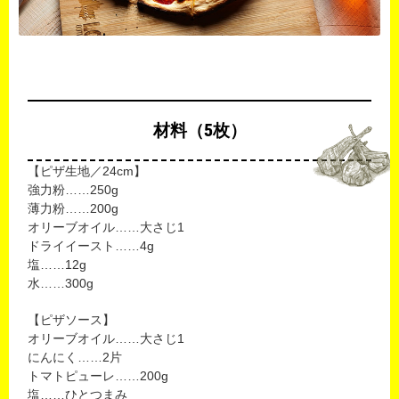
材料（5枚）
【ピザ生地／24cm】
強力粉……250g
薄力粉……200g
オリーブオイル……大さじ1
ドライイースト……4g
塩……12g
水……300g
【ピザソース】
オリーブオイル……大さじ1
にんにく……2片
トマトピューレ……200g
塩……ひとつまみ