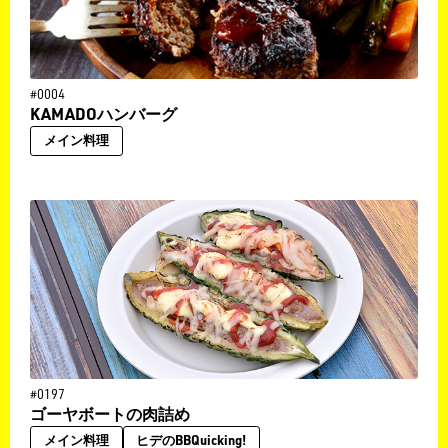
#0004
KAMADOハンバーグ
メイン料理
#0197
ゴーヤボートの肉詰め
メイン料理
ヒデのBBQuicking!