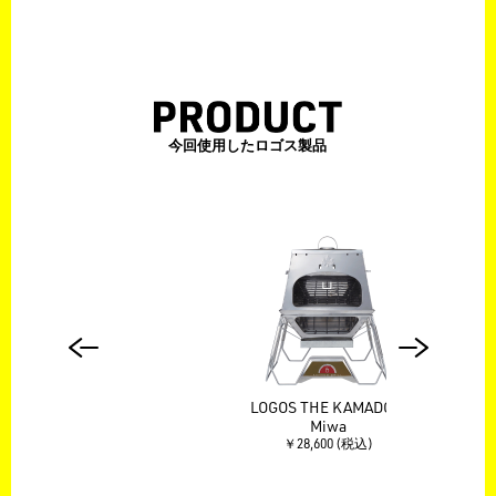
今回使用したロゴス製品
DO E
LOGOS THE KAMADO E
LOG
ート
Miwa
M
￥28,600 (税込)