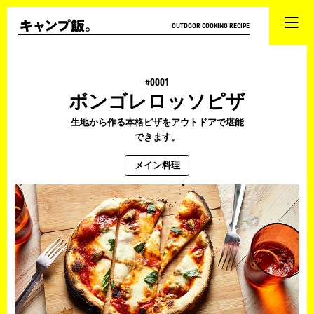
OUTDOOR COOKING RECIPE
#0001
ボンゴレロッソピザ
生地から作る本格ピザをアウトドアで堪能
できます。
メイン料理