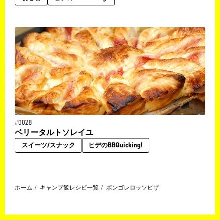
#0028
ベリータルトソレイユ
スイーツ/スナック
ヒデのBBQuicking!
ホーム
キャンプ飯レシピ一覧
ボンゴレロッソピザ