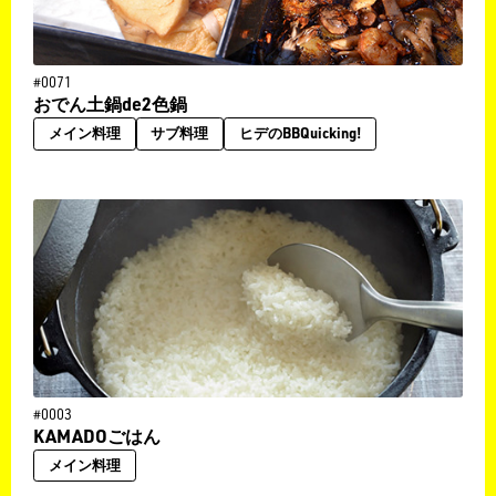
#0071
おでん土鍋de2色鍋
メイン料理
サブ料理
ヒデのBBQuicking!
#0003
KAMADOごはん
メイン料理