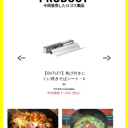
今回使用したロゴス製品
包丁
【OUTLET】焦げ付きに
エ
くい焼きそばシート・6
m
通常価格
￥1,375 (税込)
特別価格￥1,000 (税込)