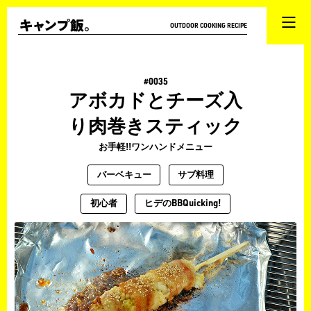
OUTDOOR COOKING RECIPE
#0035
アボカドとチーズ入
り肉巻きスティック
お手軽!!ワンハンドメニュー
バーベキュー
サブ料理
初心者
ヒデのBBQuicking!