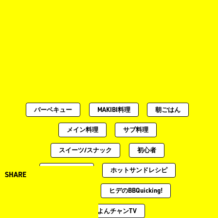
バーベキュー
MAKIBI料理
朝ごはん
メイン料理
サブ料理
スイーツ/スナック
初心者
スモーク料理
ホットサンドレシピ
SHARE
スープ料理
ヒデのBBQuicking!
土曜のよんチャンTV