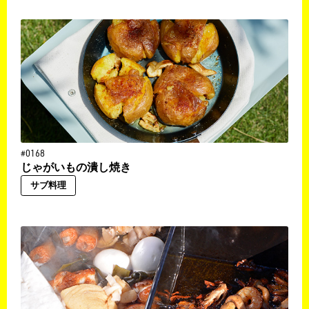
#0168
じゃがいもの潰し焼き
サブ料理