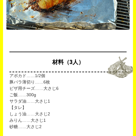
材料（3人）
アボカド……1/2個
豚バラ薄切り……6枚
ピザ用チーズ……大さじ6
ご飯……300g
サラダ油……大さじ1
【タレ】
しょう油……大さじ2
みりん……大さじ1
砂糖……大さじ2