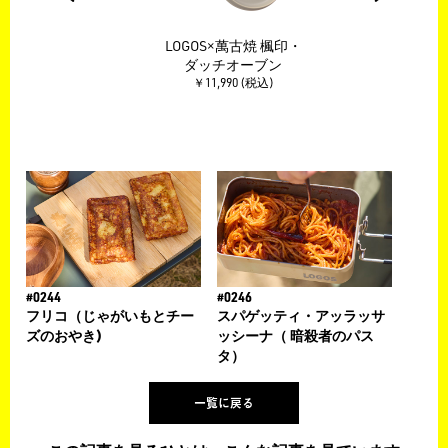
ッドT
LOGOS×萬古焼 楓印・
エ
リート
ダッチオーブン
￥11,990 (税込)
#0244
#0246
フリコ（じゃがいもとチー
スパゲッティ・アッラッサ
ズのおやき)
ッシーナ（ 暗殺者のパス
タ）
一覧に戻る