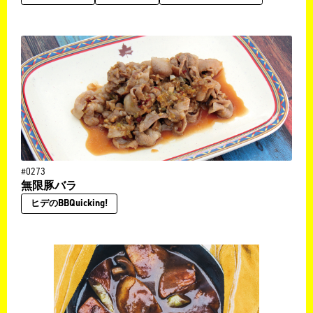
#0273
無限豚バラ
ヒデのBBQuicking!