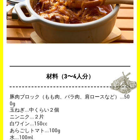
材料（3〜4人分）
豚肉ブロック（もも肉、バラ肉、肩ロースなど）…50
0g
玉ねぎ…中くらい２個
ニンニク…２片
白ワイン…150cc
あらごしトマト…100g
水…100ml