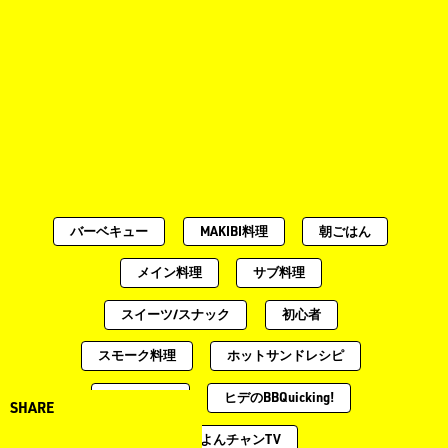
バーベキュー
MAKIBI料理
朝ごはん
メイン料理
サブ料理
スイーツ/スナック
初心者
スモーク料理
ホットサンドレシピ
スープ料理
ヒデのBBQuicking!
SHARE
土曜のよんチャンTV