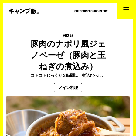
OUTDOOR COOKING RECIPE
#0245
豚肉のナポリ風ジェ
ノベーゼ（豚肉と玉
ねぎの煮込み）
コトコトじっくり２時間以上煮込むべし。
メイン料理