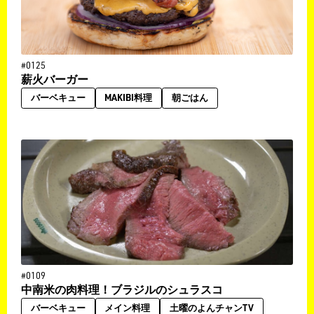
#0125
薪火バーガー
バーベキュー
MAKIBI料理
朝ごはん
#0109
中南米の肉料理！ブラジルのシュラスコ
バーベキュー
メイン料理
土曜のよんチャンTV