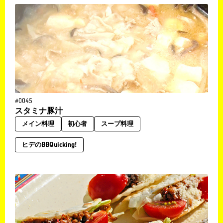
#0045
スタミナ豚汁
メイン料理
初心者
スープ料理
ヒデのBBQuicking!