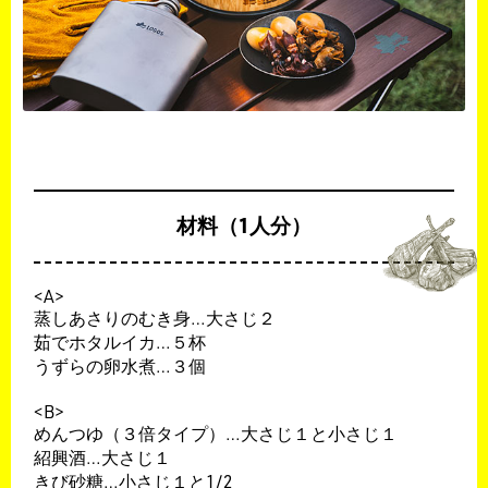
材料（1人分）
<A>
蒸しあさりのむき身…大さじ２
茹でホタルイカ…５杯
うずらの卵水煮…３個
<B>
めんつゆ（３倍タイプ）…大さじ１と小さじ１
紹興酒…大さじ１
きび砂糖…小さじ１と1/2