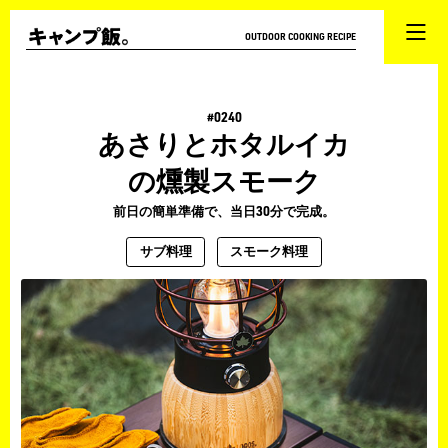
OUTDOOR COOKING RECIPE
#0240
あさりとホタルイカ
の燻製スモーク
前日の簡単準備で、当日30分で完成。
サブ料理
スモーク料理