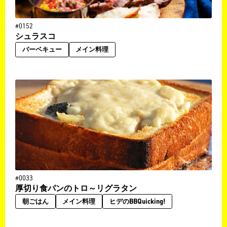
#0152
シュラスコ
バーベキュー
メイン料理
#0033
厚切り食パンのトロ～リグラタン
朝ごはん
メイン料理
ヒデのBBQuicking!