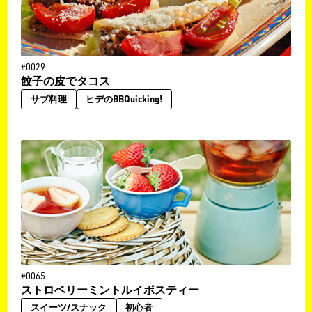
#0029
餃子の皮でタコス
サブ料理
ヒデのBBQuicking!
#0065
ストロベリーミントルイボスティー
スイーツ/スナック
初心者