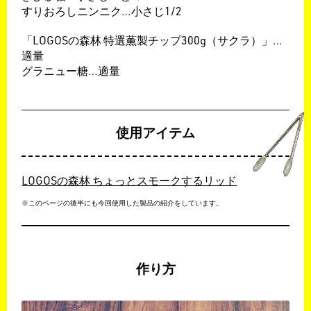
すりおろしニンニク…小さじ1/2
「
LOGOS
の森林 特選薫製チップ
300g
（サクラ）
」…
適量
グラニュー糖…適量
使用アイテム
LOGOSの森林 ちょっとスモークするリッド
※このページの後半にも今回使用した製品の紹介をしています。
作り方