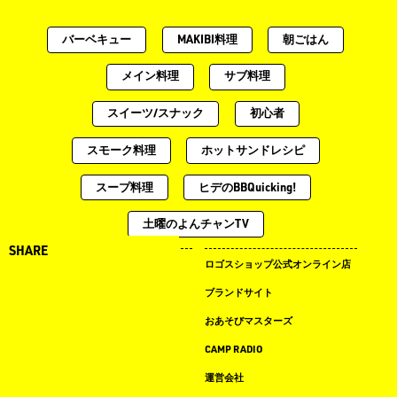
バーベキュー
MAKIBI料理
朝ごはん
メイン料理
サブ料理
スイーツ/スナック
初心者
スモーク料理
ホットサンドレシピ
スープ料理
ヒデのBBQuicking!
土曜のよんチャンTV
SHARE
キャンプ場ドットコム
ロゴスショップ公式オンライン店
まめ知識
ブランドサイト
LOGOS LAND
おあそびマスターズ
LOGOS PARK
CAMP RADIO
ロゴス イベント タイムライン
運営会社