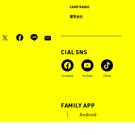
LOGOS PARK
CAMP RADIO
ロゴス イベント タイムライン
運営会社
月刊LOGOS
OFFICIAL SNS
Instagram
X
Facebook
YouTube
TikTok
LOGOS FAMILY APP
iOS
Android