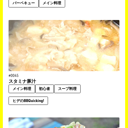
バーベキュー
メイン料理
#0045
スタミナ豚汁
メイン料理
初心者
スープ料理
ヒデのBBQuicking!