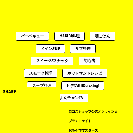
バーベキュー
MAKIBI料理
朝ごはん
メイン料理
サブ料理
スイーツ/スナック
初心者
スモーク料理
ホットサンドレシピ
スープ料理
ヒデのBBQuicking!
SHARE
土曜のよんチャンTV
キャンプ場ドットコム
ロゴスショップ公式オンライン店
まめ知識
ブランドサイト
LOGOS LAND
おあそびマスターズ