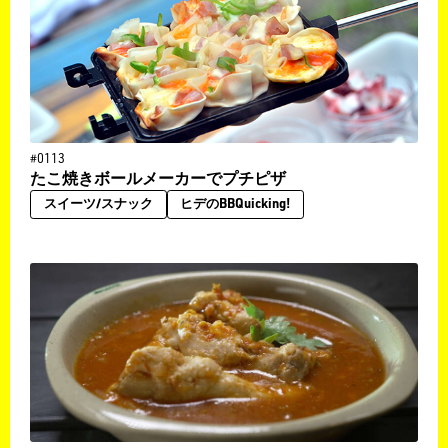
#0113
たこ焼きボールメーカーでプチピザ
スイーツ/スナック
ヒデのBBQuicking!