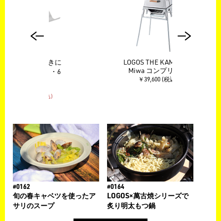
付きに
LOGOS THE KAMADO E
LOG
Miwa コンプリート
ト・6
￥39,600 (税込)
込)
#0162
#0164
旬の春キャベツを使ったア
LOGOS×萬古焼シリーズで
サリのスープ
炙り明太もつ鍋