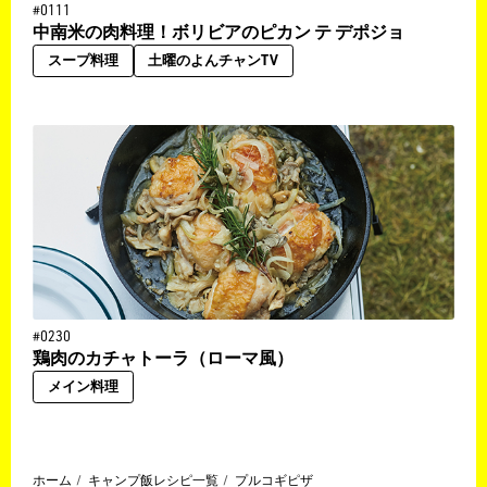
#0111
中南米の肉料理！ボリビアのピカン テ デポジョ
スープ料理
土曜のよんチャンTV
#0230
鶏肉のカチャトーラ（ローマ風）
メイン料理
ホーム
キャンプ飯レシピ一覧
プルコギピザ