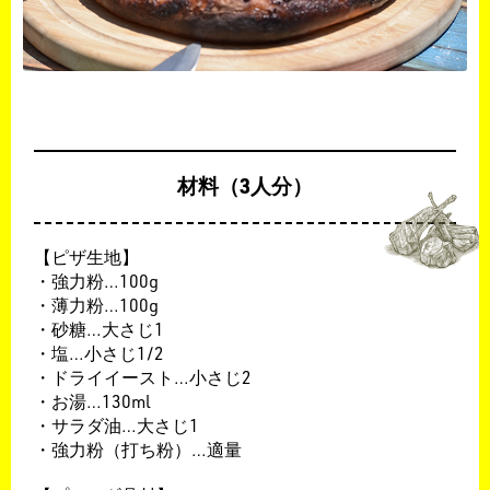
材料（3人分）
【ピザ生地】
・強力粉…
100g
​・薄力粉…
100g
​・砂糖…大さじ1
​・塩…小さじ
1/2
​・ドライイースト…小さじ2
​・お湯…
130ml
​・サラダ油…大さじ1
​・強力粉（打ち粉）…適量