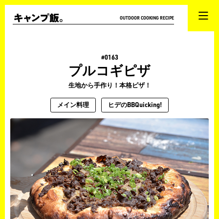
OUTDOOR COOKING RECIPE
#0163
プルコギピザ
生地から手作り！本格ピザ！
メイン料理
ヒデのBBQuicking!