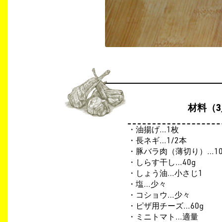
材料（
・油揚げ…
1
枚
​・長ネギ…
1/2
本
​・豚バラ肉（薄切り）…
1
・しらす干し…40
g
​・しょう油…小さじ1
​・塩…少々
​・コショウ…少々
・ピザ用チーズ…
60g
​・ミニトマト…適量