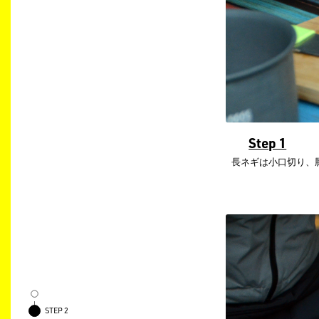
Step 1
長ネギは小口切り、
STEP 2