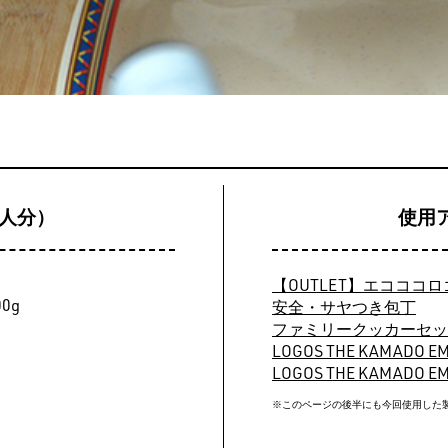
3人分）
使用
【OUTLET】エコココ
00g
安全・サヤつき包丁
ファミリークッカーセッ
LOGOS THE KAMADO
LOGOS THE KAMADO EM
※このページの後半にも今回使用した