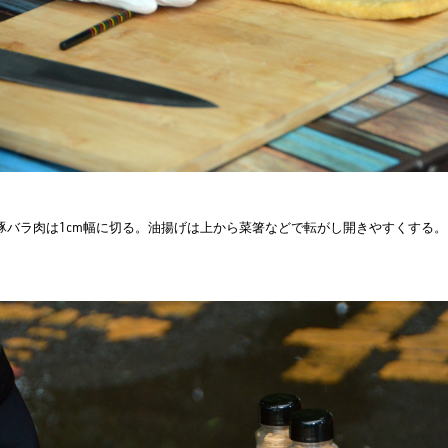
豚バラ肉は1cm幅に切る。油揚げは上から菜箸などで転がし開きやすくする。