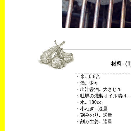
材料（
・米…0.8合
・酒…少々
・出汁醤油…大さじ１
・牡蠣の燻製オイル漬け
・水…180cc
・小ねぎ…適量
・刻みのり…適量
・刻み生姜
…
適量