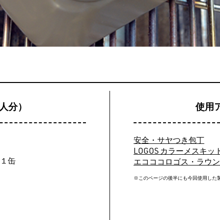
1人分）
使用
安全・サヤつき包丁
LOGOS カラーメスキッ
…１缶
エコココロゴス・ラウンド
※このページの後半にも今回使用した