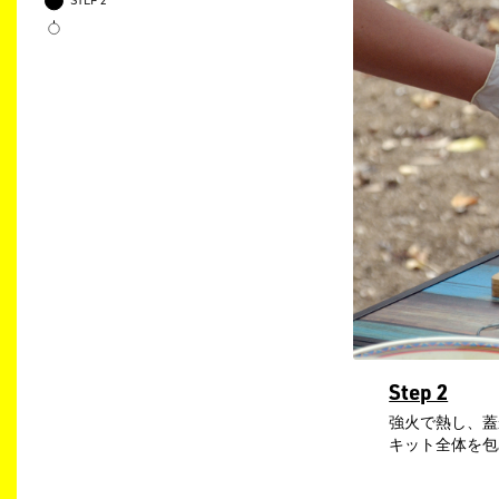
STEP 2
Step 2
強火で熱し、蓋
キット全体を包