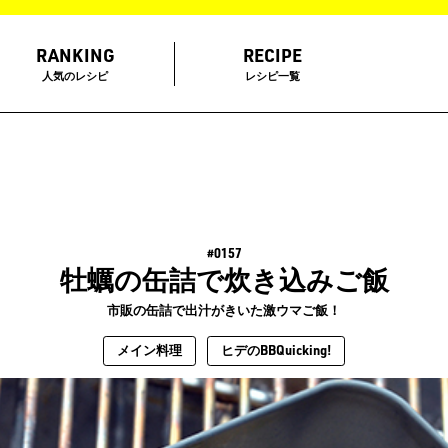
RANKING
RECIPE
人気のレシピ
レシピ一覧
#0157
牡蠣の缶詰で炊き込みご飯
市販の缶詰で出汁がきいた激ウマご飯！
メイン料理
ヒデのBBQuicking!