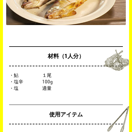
材料（1人分）
・鮎 １尾
・塩辛 100g
・塩 適量
使用アイテム