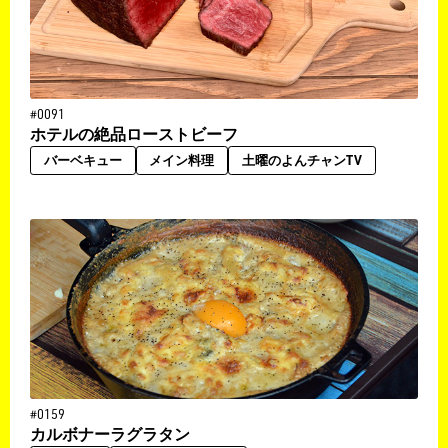
#0091
ホテルの絶品ローストビーフ
バーベキュー
メイン料理
土曜のよんチャンTV
#0159
カルボナーラグラタン