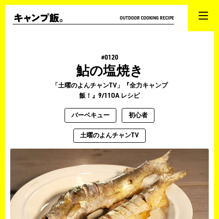
OUTDOOR COOKING RECIPE
#0120
鮎の塩焼き
「土曜のよんチャンTV」『全力キャンプ
飯！』9/11OA レシピ
バーベキュー
初心者
土曜のよんチャンTV