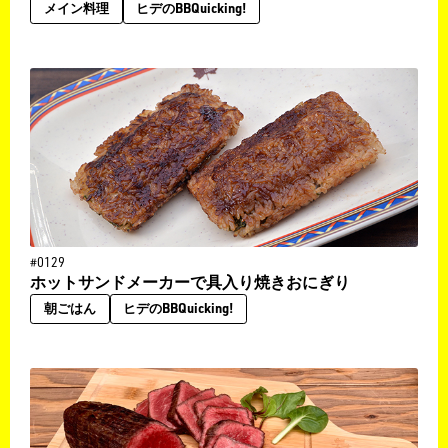
メイン料理
ヒデのBBQuicking!
#0129
ホットサンドメーカーで具入り焼きおにぎり
朝ごはん
ヒデのBBQuicking!