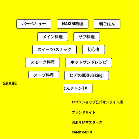
バーベキュー
MAKIBI料理
朝ごはん
メイン料理
サブ料理
スイーツ/スナック
初心者
スモーク料理
ホットサンドレシピ
スープ料理
ヒデのBBQuicking!
SHARE
土曜のよんチャンTV
キャンプ場ドットコム
ロゴスショップ公式オンライン店
まめ知識
ブランドサイト
LOGOS LAND
おあそびマスターズ
LOGOS PARK
CAMP RADIO