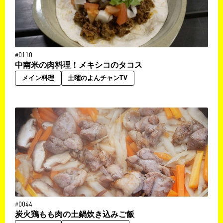
#0110
中南米の肉料理！メキシコのタコス
メイン料理
土曜のよんチャンTV
#0044
炭火鶏もも肉の土鍋炊き込みご飯