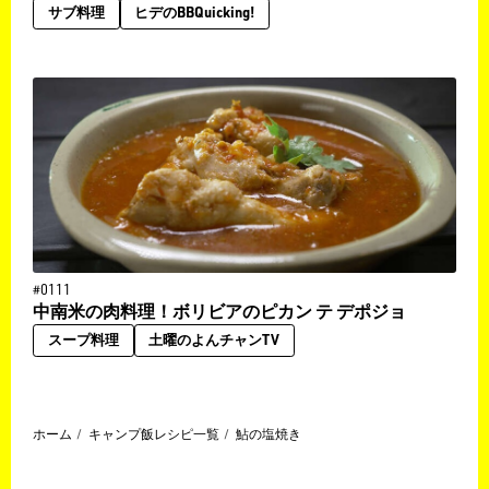
サブ料理
ヒデのBBQuicking!
#0111
中南米の肉料理！ボリビアのピカン テ デポジョ
スープ料理
土曜のよんチャンTV
ホーム
キャンプ飯レシピ一覧
鮎の塩焼き