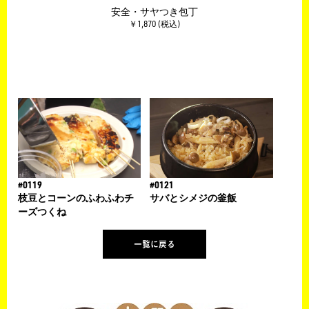
（8p
安全・サヤつき包丁
エ
￥1,870 (税込)
#0119
#0121
枝豆とコーンのふわふわチ
サバとシメジの釜飯
ーズつくね
一覧に戻る