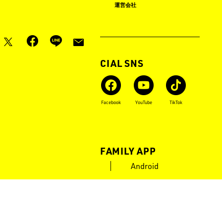
ロゴス イベント タイムライン
運営会社
月刊LOGOS
OFFICIAL SNS
Instagram
X
Facebook
YouTube
TikTok
LOGOS FAMILY APP
iOS
Android
POWERED by