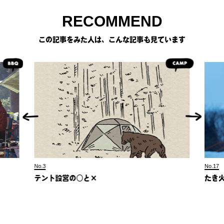
RECOMMEND
この記事をみた人は、こんな記事も見ています
No.3
No.17
テント設営の○と×
たき