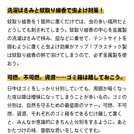
洗濯ばさみと蚊取り線香で虫よけ対策！
蚊取り線香を１箇所に置くだけでは、虫の多い場所だと
どうしても刺されてしまう。蚊取り線香の中心を金属製
の洗濯ばさみで挟み、皿などに乗せて、テントサイトを
囲むように置くと虫よけ効果がアップ！プラスチック製
は蚊取り線香の熱で溶けてしまうので、必ず金属製を使
おう。
可燃、不可燃、資源……ゴミ箱は離しておこう。
日中はゴミをしっかり分別していても、周囲が暗くなっ
た夜以降は曖昧になってしまうことが多いもの。ゴミの
分別は、自然を守るための最低限のマナー。可燃、不可
燃、資源、それぞれのゴミ箱をできるだけ離して置く
と、みんなが意識的にきちんと分別をするように。あと
かたづけの時、面倒な思いをしなくてすむ。