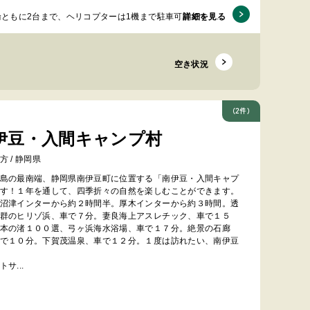
輪ともに2台まで、ヘリコプターは1機まで駐車可能です！...
詳細を見る
空き状況
(2件)
伊豆・入間キャンプ村
方 / 静岡県
島の最南端、静岡県南伊豆町に位置する「南伊豆・入間キャプ
す！１年を通して、四季折々の自然を楽しむことができます。
沼津インターから約２時間半。厚木インターから約３時間。透
群のヒリゾ浜、車で７分。妻良海上アスレチック、車で１５
本の渚１００選、弓ヶ浜海水浴場、車で１７分。絶景の石廊
で１０分。下賀茂温泉、車で１２分。１度は訪れたい、南伊豆
サ...