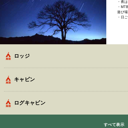
・夜は
・MT
遊び場
・日ご
ロッジ
キャビン
ログキャビン
すべて表示