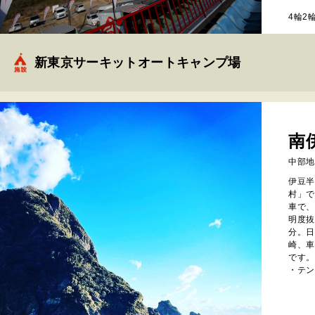
4輪2
新東京サーキットオートキャンプ場
南
中部地
伊豆半
村」で
車で、
明度抜
分。日
崎、車
です。
・テント