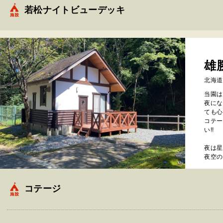
若松ナイトビューデッキ
雄
北海道
当園は
夜にな
ても心
コテー
い!!
夜は星
夜空の
コテージ