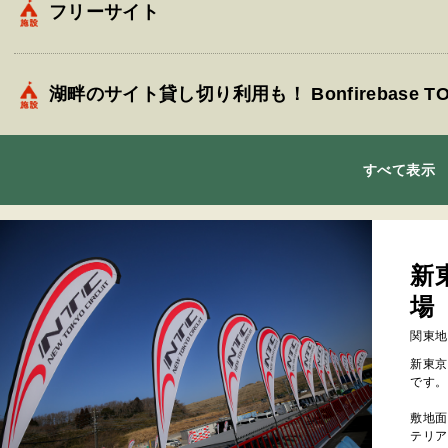
フリーサイト
湖畔のサイト貸し切り利用も！ Bonfirebase TO
すべて表示
新
場
関東地
新東京
です。
敷地面
テリア