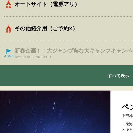
オートサイト（電源アリ）
その他紹介用（ご予約×）
新春企画！！大ジャンプ🐇な大キャンプキャンペ
2023.03.01 〜 2023.03.31
すべて表示
ペ
中部地
・東海
・キャ