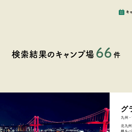
キ
66
検索結果
のキャンプ場
件
グ
九州・
北九州
橋をバ