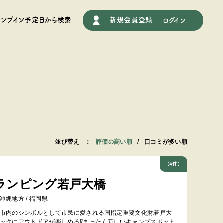
ャンプイン予定日から検索
新規会員登録
ログイン
並び替え
：
評価の高い順
/
口コミが多い順
(4件)
ランピング若戸大橋
沖縄地方 / 福岡県
市内のシンボルとして市民に愛される国指定重要文化財若戸大
ックにアウトドアが楽しめる⁉まったく新しいキャンプスポット