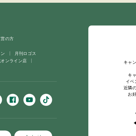
運営の方
イン
月刊ロゴス
式オンライン店
キャ
キ
イベ
近隣
お