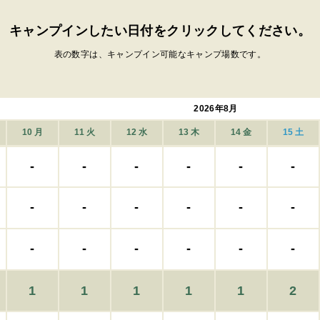
キャンプインしたい日付を
クリック
してください。
表の数字は、キャンプイン可能なキャンプ場数です。
2026年8月
10
月
11
火
12
水
13
木
14
金
15
土
-
-
-
-
-
-
-
-
-
-
-
-
-
-
-
-
-
-
1
1
1
1
1
2