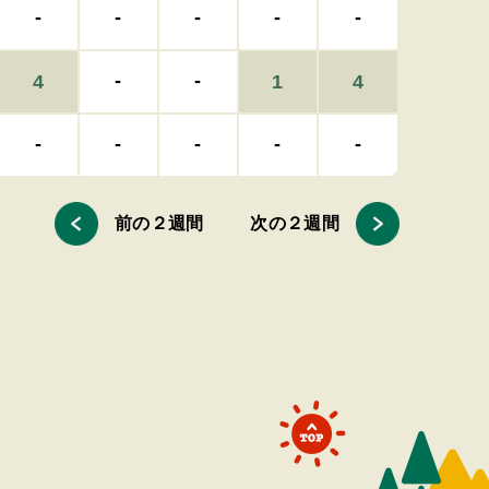
-
-
-
-
-
-
-
4
1
4
-
-
-
-
-
前の
２
週間
次の
２
週間