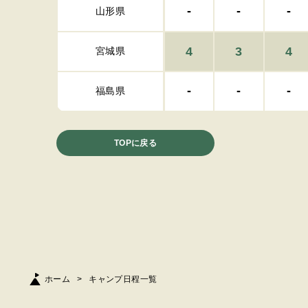
-
-
-
山形県
4
3
4
宮城県
-
-
-
福島県
TOPに戻る
ホーム
キャンプ日程一覧