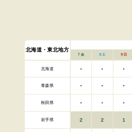
北海道・東北地方
7
金
8
土
9
日
-
-
-
北海道
-
-
-
青森県
-
-
-
秋田県
2
2
1
岩手県