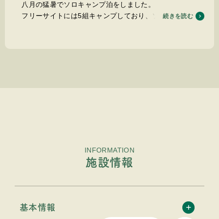
八月の猛暑でソロキャンプ泊をしました。
フリーサイトには5組キャンプしており、ソロ2名・他フ
続きを読む
ァミキャン3名という具合です。フリーサイトは特別広大と
いうわけではありませんが、川のせせらぎが近く夏でも寝苦
しさがなく涼しかったです。
フリーサイトは車横付けができるため、設営・撤収が容易
でした。そしてシャワーも有料ですが浴び放題なので、設営
後汗だくになってシャワー、寝る前の23時ごろのシャワー
と勝手に応じて使えて感動します。用務員の方や受付の方の
印象もとてもよく、親切で大きな声で挨拶をしてくれまし
た。
しいて悪い部分を挙げるとすれば、スーパーなどが遠いこ
とやキャンプ場内に軽食などの簡易販売所がないことくらい
INFORMATION
でしょうか。ただし自販機はありますし、高速に乗る前に買
施設情報
い物は済ませていたので問題はありませんでした。今度はも
う少し寒くなってからまた利用します。
基本情報