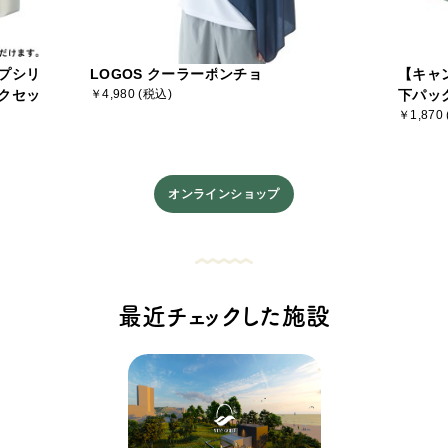
プシリ
LOGOS クーラーポンチョ
【キャ
クセッ
￥4,980 (税込)
下パッ
￥1,870
オンラインショップ
最近チェックした施設