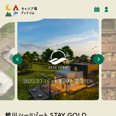
予約
イベント
クチコミ
施設情報
キャンプ場
ドットコム
ェ併設のキャンプ場
鴨川シーリゾート 看板
鴨川シーリゾート STAY GOLD