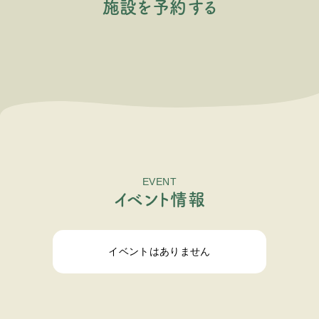
施
設
を
予
約
す
る
EVENT
イ
ベ
ン
ト
情
報
イベントはありません