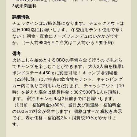
3歳未満無料
詳細情報
チェックインは17時以降になります。 チェックアウトは
翌日10時迄にお願いします。 冬登山用テント使用で寒く
ない！ 朝食・夜食にチーズフォンデュはいかかがです
か。（一人前980円＊ご注文は二人前から＊要予約）
備考
火起こしを始めとするBBQの準備を全て行うので手ぶら
でキャンプを楽しむことができます。 大人2人前を極厚1
ポンドステーキ450ｇに変更可能！ キャンプ場閉場後
（22時以降）はご持参の飲食物をテント、キャンピング
カー内に限りご利用いただけます。 チェックアウト（10
時）を越えた場合は延長料金：30分500円/1人を頂戴し
ます。 宿泊キャンセルは2日前までにお願いします。
（1日前：宿泊料金の80％、当日及び無連絡：宿泊料金
の100％の料金が発生します） 価格はすべて税抜き表示
です。表示価格＋宿泊税2％＋消費税10％がかかりま
す。