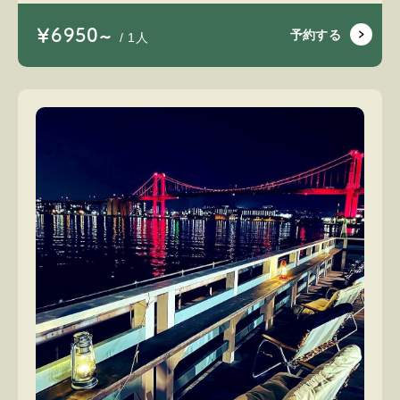
￥6950~
予約する
/ 1人