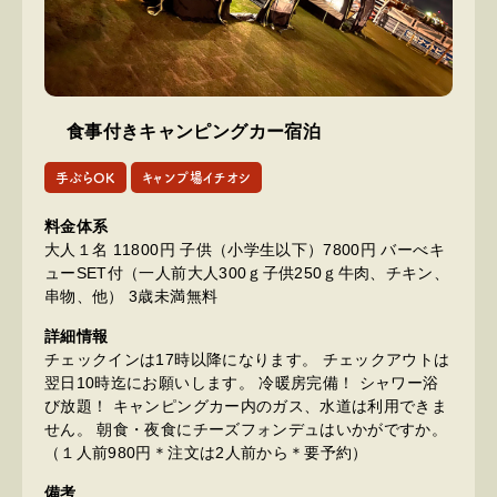
食事付きキャンピングカー宿泊
手ぶらOK
キャンプ場イチオシ
料金体系
大人１名 11800円 子供（小学生以下）7800円 バーべキ
ューSET付（一人前大人300ｇ子供250ｇ牛肉、チキン、
串物、他） 3歳未満無料
詳細情報
チェックインは17時以降になります。 チェックアウトは
翌日10時迄にお願いします。 冷暖房完備！ シャワー浴
び放題！ キャンピングカー内のガス、水道は利用できま
せん。 朝食・夜食にチーズフォンデュはいかがですか。
（１人前980円＊注文は2人前から＊要予約）
備考