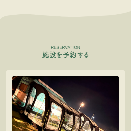
RESERVATION
施
設
を
予
約
す
る