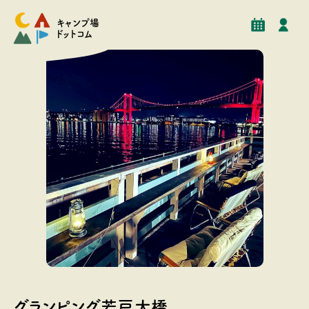
予約
イベント
クチコミ
施設情報
キャンプ場
ドットコム
国指定重要文化財・新日本三大夜景に選ばれた若戸大橋
を眺められます。
グランピング若戸大橋