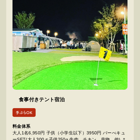
食事付きテント宿泊
手ぶらOK
料金体系
大人1名6,950円 子供（小学生以下）3950円 バーべキュ
ーSET(大人300ｇ子供250g 牛肉、チキン、串物、他) ＊