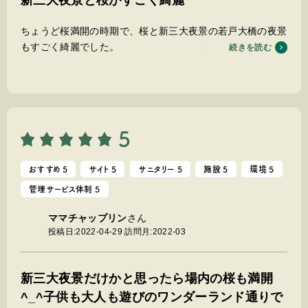
新三大夜景と桜がすごく綺麗
ちょうど桜満開の時期で、桜と新三大夜景の若戸大橋の夜景
もすごく綺麗でした。
続きを読む
秘密基地・遊びのワンダーランドは何だろうと思ったらほと
んどのゲームやスポーツを楽しめて時間が足りないくらいで
した！
特にスタッフの方々テキサスパーカーをしてくれたのがとて
も親切で楽しかったです
5
おすすめ 5
サイト 5
サニタリー 5
施設 5
環境 5
管理サービス体制 5
ママチャップリン
さん
投稿日:2022-04-29
訪問月:2022-03
新三大夜景だけかと思ったら場内の桜も満開
^_^子供も大人も遊びのワンダーランド通りで