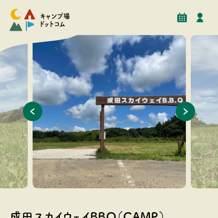
予約
イベント
クチコミ
施設情報
キャンプ場
ドットコム
やすく、テ
キャンプサイト入口 車が乗り入れ可能なフリーサイト
約２０，
ントが立
成田スカイウェイBBQ（CAMP）