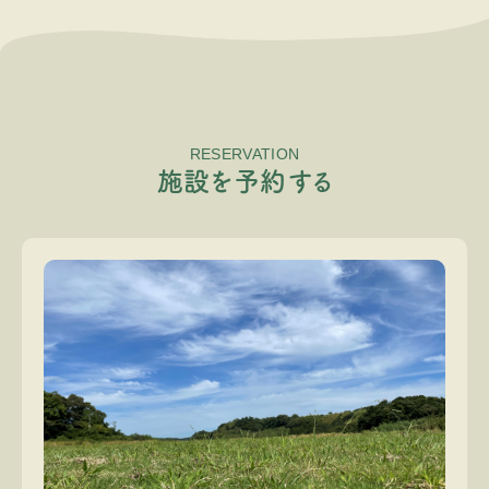
RESERVATION
施
設
を
予
約
す
る