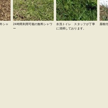
外シャ
24時間利用可能の無料シャワ
水洗トイレ スタッフが丁寧
屋根
ー
に清掃しております。