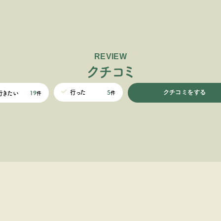
REVIEW
ク
チ
コ
ミ
クチコミをする
5
行った
19
行きたい
件
件