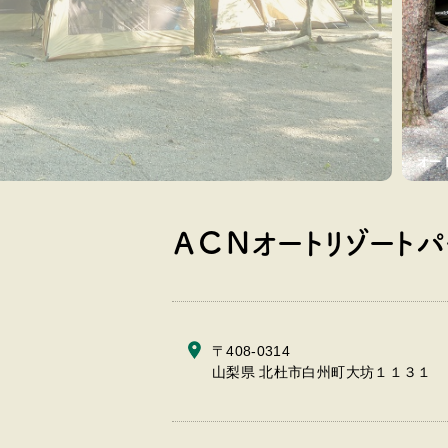
ャンプサイト
ＡＣＮオートリゾートパ
〒408-0314
山梨県 北杜市白州町大坊１１３１