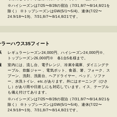
※ハイシーズンは7/25〜8/28の宿泊（7/31,8/7〜8/14,8/21を
除く） ※トップシーズンはGW(5/1〜5/4)、連休(7/22〜
24.9/18〜19)、7/31,8/7〜8/14,8/21です。
ーラーハウス35フィート
系
レギュラーシーズン24,000円、ハイシーズン24,000円※、
トップシーズン26,000円※ 各1台5名様まで。
報
室内には、流し台、電子レンジ、冷凍冷蔵庫、ダイニングテ
ーブル、炊飯ジャー 、電気ポット、食器、箸、フォーク、ス
プーン、洗剤、洗面台、ヘアドライヤー、ベッド、ソファ
ー、水洗トイレ、etc.があります。外にはオーニング（ひさ
し）があり雨や日差しにも対応しています。イス、テーブル
も備え付けてあります。
※ハイシーズンは7/25〜8/28の宿泊（7/31,8/7〜8/14,8/21を
除く） ※トップシーズンはGW(5/1〜5/4)、連休(7/22〜
24.9/18〜19)、7/31,8/7〜8/14,8/21です。