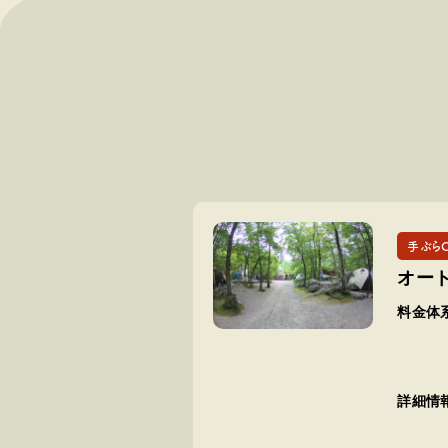
手ぶら
オー
料金体
詳細情