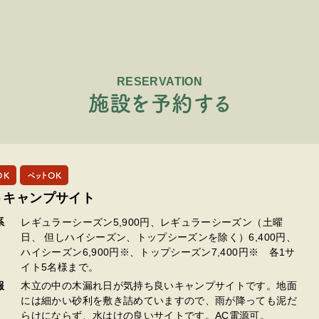
RESERVATION
施
設
を
予
約
す
る
OK
ペットOK
トキャンプサイト
系
レギュラーシーズン5,900円、レギュラーシーズン（土曜
日、 但しハイシーズン、トップシーズンを除く）6,400円、
ハイシーズン6,900円※、トップシーズン7,400円※ 各1サ
イト5名様まで。
報
木立の中の木漏れ日が気持ち良いキャンプサイトです。地面
には細かい砂利を敷き詰めていますので、雨が降っても泥だ
らけにならず、水はけの良いサイトです。AC電源可。