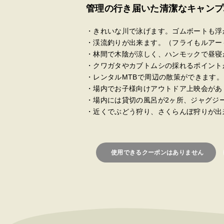
管理の行き届いた清潔なキャンプ
・きれいな川で泳げます。ゴムボートも浮
・渓流釣りが出来ます。（フライもルアー
・林間で木陰が涼しく、ハンモックで昼寝
・クワガタやカブトムシの採れるポイント
・レンタルMTBで周辺の散策ができます。
・場内でお子様向けアウトドア上映会があ
・場内には貸切の風呂が2ヶ所、ジャグジ
・近くでぶどう狩り、さくらんぼ狩りが出
使用できるクーポンはありません