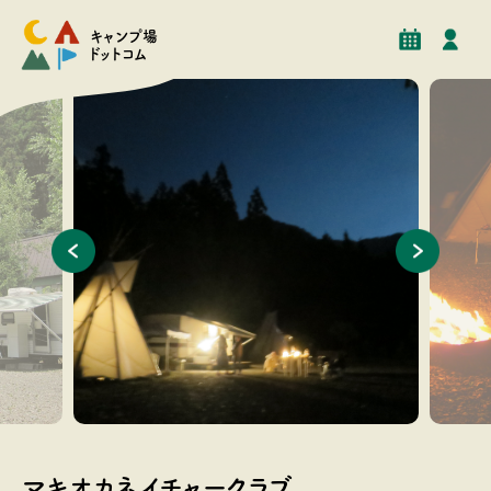
予約
イベント
クチコミ
施設情報
キャンプ場
ドットコム
砂利が敷か
「生まれて初めて流れ星を見ました！』「天の川ってホ
焚火はキ
取っていま
ントに見えるんですね」との感激されたお声を聞くとう
マキオカネイチャークラブ
れしくなります。