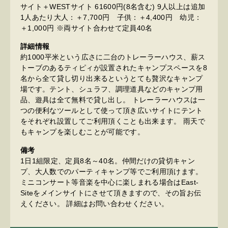
サイト＋WESTサイト 61600円(8名含む) 9人以上は追加
1人あたり大人：＋7,700円 子供：＋4,400円 幼児：
＋1,000円 ※両サイト合わせて定員40名
詳細情報
約1000平米という広さに二台のトレーラーハウス、薪ス
トーブのあるティピィが設置されたキャンプスペースを8
名から全て貸し切り出来るというとても贅沢なキャンプ
場です。テント、シュラフ、調理道具などのキャンプ用
品、遊具は全て無料で貸し出し。 トレーラーハウスは一
つの便利なツールとして使って頂き広いサイトにテント
をそれぞれ設置してご利用頂くことも出来ます。 雨天で
もキャンプを楽しむことが可能です。
備考
1日1組限定、定員8名～40名。仲間だけの貸切キャン
プ、大人数でのパーティキャンプ等でご利用頂けます。
ミニコンサート等音楽を中心に楽しまれる場合はEast-
Siteをメインサイトにさせて頂きますので、その旨お伝
えください。 詳細はお問い合わせください。