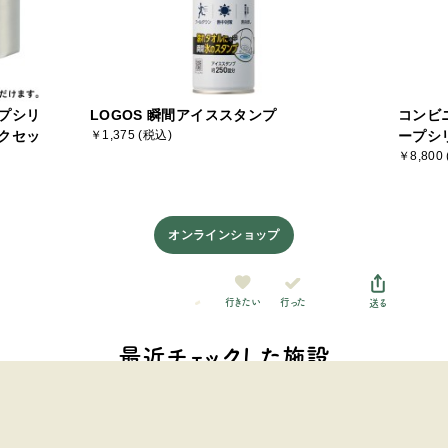
プシリ
LOGOS 瞬間アイススタンプ
コンビ
クセッ
￥1,375 (税込)
ープシ
￥8,800
オンラインショップ
行った
行きたい
送る
最近チェックした施設