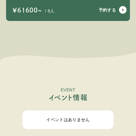
￥61600~
予約する
/ 8人
EVENT
イ
ベ
ン
ト
情
報
イベントはありません