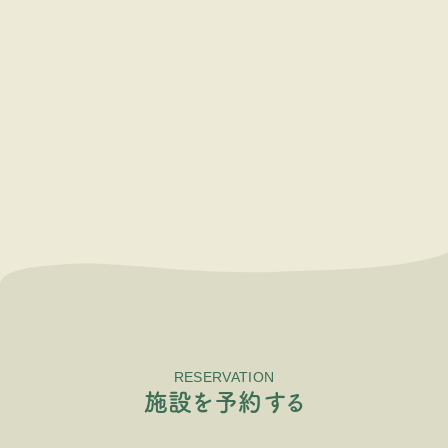
RESERVATION
施
設
を
予
約
す
る