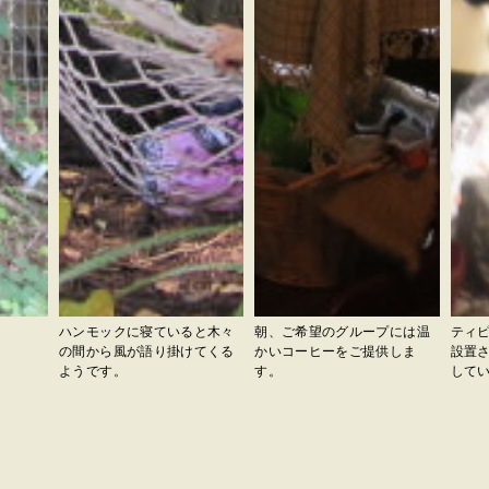
ハンモックに寝ていると木々
朝、ご希望のグループには温
ティ
の間から風が語り掛けてくる
かいコーヒーをご提供しま
設置
ようです。
す。
して