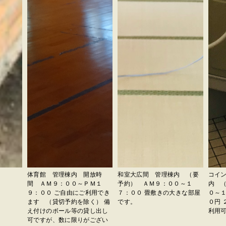
体育館 管理棟内 開放時
和室大広間 管理棟内 （要
コイ
間 ＡＭ９：００～ＰＭ１
予約） ＡＭ９：００～１
内 
９：００ ご自由にご利用でき
７：００ 畳敷きの大きな部屋
０～１
ます （貸切予約を除く） 備
です。
０円 
え付けのボール等の貸し出し
利用
可ですが、数に限りがござい