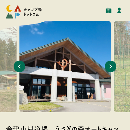
予約
イベント
クチコミ
施設情報
キャンプ場
ドットコム
びキャンプ
小さなスペースですが、ドッグランOPENしました
管理棟駐
会津山村道場 うさぎの森オートキャン