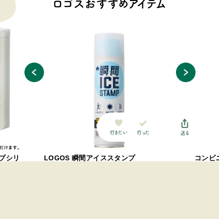
ロゴスおすすめアイテム
行った
行きたい
送る
プシリ
LOGOS 瞬間アイススタンプ
コンビ
クセッ
￥1,375 (税込)
ープシ
￥8,800
オンラインショップ