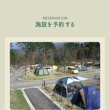
RESERVATION
施
設
を
予
約
す
る