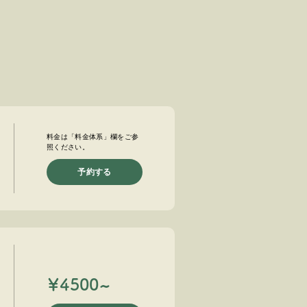
料金は「料金体系」欄を
ご参
照ください。
予約する
￥4500~