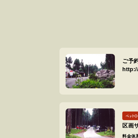
ご予
http:
ペットO
区画
料金体