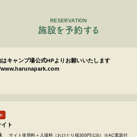
RESERVATION
施
設
を
予
約
す
る
約はキャンプ場公式HPよりお願いいたします
//www.harunapark.com
K
サイト
系
サイト使用料＋入場料（おひとり様300円/1泊）※AC電源付