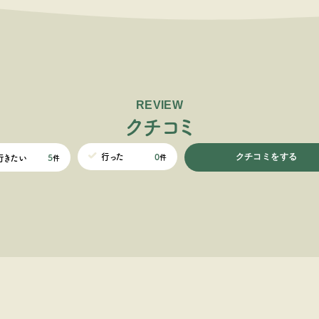
REVIEW
ク
チ
コ
ミ
クチコミをする
0
行った
5
行きたい
件
件