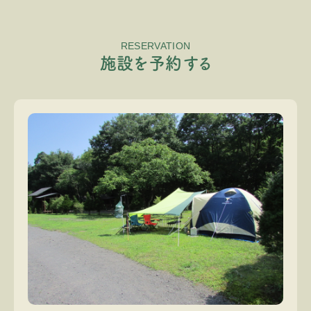
RESERVATION
施
設
を
予
約
す
る