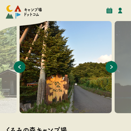
予約
イベント
クチコミ
施設情報
キャンプ場
ドットコム
キャンプ場のメイン看板
場内から
くるみの森キャンプ場