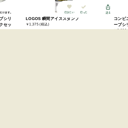
行った
行きたい
送る
プシリ
LOGOS 瞬間アイススタンプ
コンビ
クセッ
￥1,375 (税込)
ープシ
￥8,800
オンラインショップ
最近チェックした施設