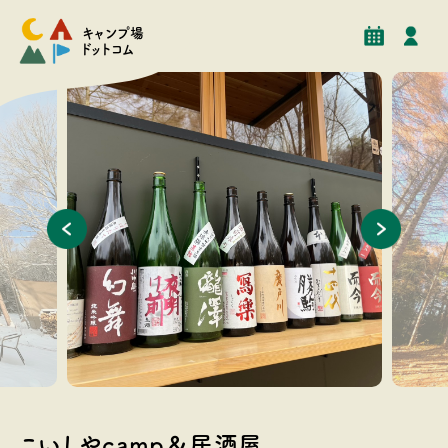
予約
イベント
クチコミ
施設情報
キャンプ場
ドットコム
居酒屋しんちゃん（キッチンカー居酒屋）
秋のキャ
こいしやcamp＆居酒屋