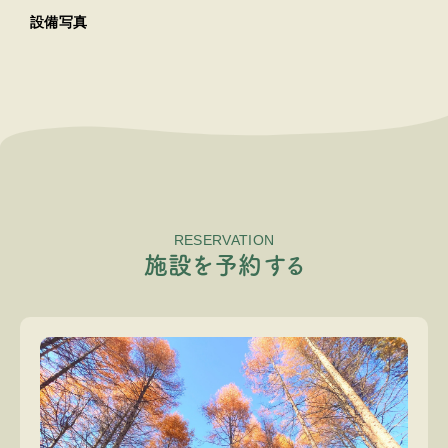
設備写真
RESERVATION
施
設
を
予
約
す
る