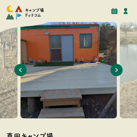
予約
イベント
クチコミ
施設情報
キャンプ場
ドットコム
乾燥室及びコンサートステージ
釣堀
真田キャンプ場