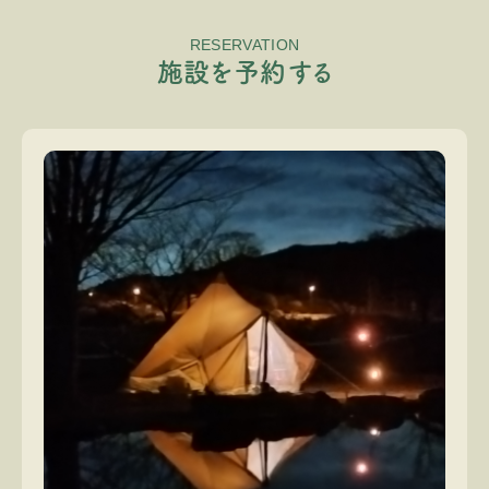
RESERVATION
施
設
を
予
約
す
る