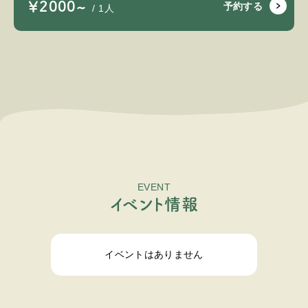
￥2000~
予約する
/ 1人
EVENT
イ
ベ
ン
ト
情
報
イベントはありません