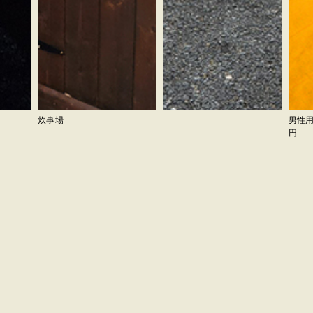
炊事場
男性用
円