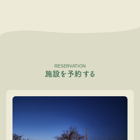
RESERVATION
施
設
を
予
約
す
る