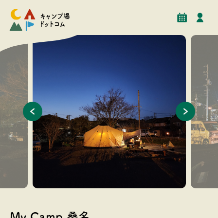
予約
イベント
クチコミ
施設情報
キャンプ場
ドットコム
My Camp 桑名