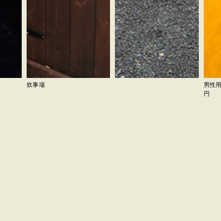
炊事場
男性用
円