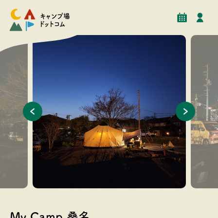
予約
イベント
クチコミ
施設情報
キャンプ場
ドットコム
My Camp 桑名