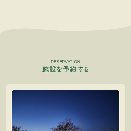
RESERVATION
施
設
を
予
約
す
る