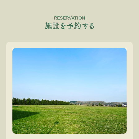
RESERVATION
施
設
を
予
約
す
る