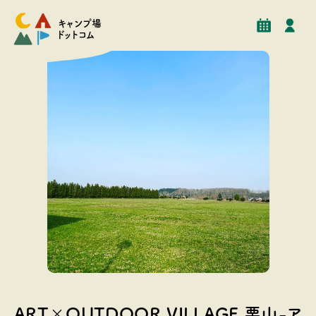
予約
イベント
クチコミ
施設情報
キャンプ場
ドットコム
学校のグラウンドをキャンプサイトとしてご利用いただ
けます 草地となります。
ART×OUTDOOR VILLAGE 栗山-ア