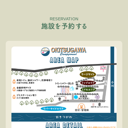
RESERVATION
施
設
を
予
約
す
る