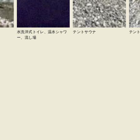
水洗洋式トイレ、温水シャワ
テントサウナ
テン
ー、流し場