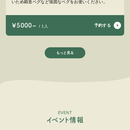
いため鍛造ペグなど強固なペグをお使いください。
￥5000~
予約する
/ 1人
もっと見る
EVENT
イ
ベ
ン
ト
情
報