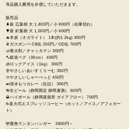
等品購入費用を弁償していただきます。
販売品
🌲薪 広葉樹 大 1,400円／小 800円（在庫切れ）
🌳薪 針葉樹 大 1,000円／小 600円
🔥木炭（オガライト） 1本(約1.2kg) 300円
🥫ガスボンベ CB缶 200円／OD缶 700円
🪔着火剤／チャッカマン 300円
🔨鍛造ペグ（30cm） 400円
🧊ロックアイス（1kg） 300円
🍨やさしいあいすくりーむ 350円
🍈やさしいしゃーべっと 450円
🍛清水もつカレー（缶詰） 300円
🍻生ビール（静岡限定 静岡麦酒） 600円
🥃ハイボール（静岡蒸留所 ガイアフロー） 700円
☕直火式エスプレッソコーヒー（ホット／アイス／アフォガー
ト）
🦌鹿角ランタンハンガー 3800円～