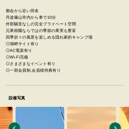
都会から近い田舎
丹波篠山市内から車で10分
外部騒音なしの完全プライベート空間
元果樹園ならではの季節の果実も豊富
四季折々の風景を楽しめる隠れ家的キャンプ場
◎湖畔サイト有り
◎AC電源有り
◎Wi-Fi完備
◎さまざまなイベント有り
◎一部会員制,会員様特典有り
設備写真