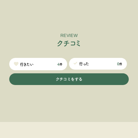
REVIEW
ク
チ
コ
ミ
0
行った
4
行きたい
件
件
クチコミをする