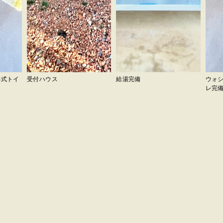
洋式トイ
受付ハウス
給湯完備
ウォシ
レ完