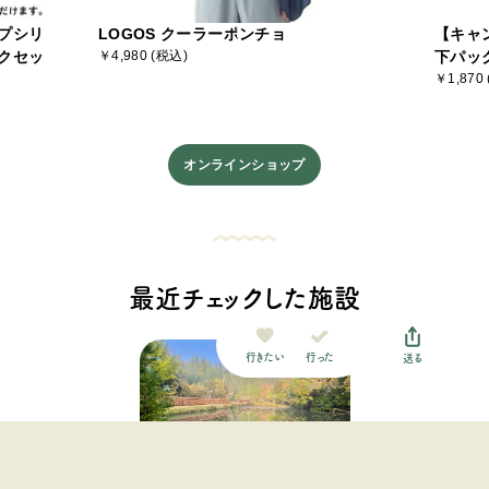
プシリ
LOGOS クーラーポンチョ
【キャ
クセッ
￥4,980 (税込)
下パッ
￥1,870
オンラインショップ
最近チェックした施設
行った
行きたい
送る