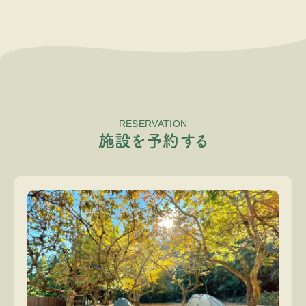
RESERVATION
施
設
を
予
約
す
る