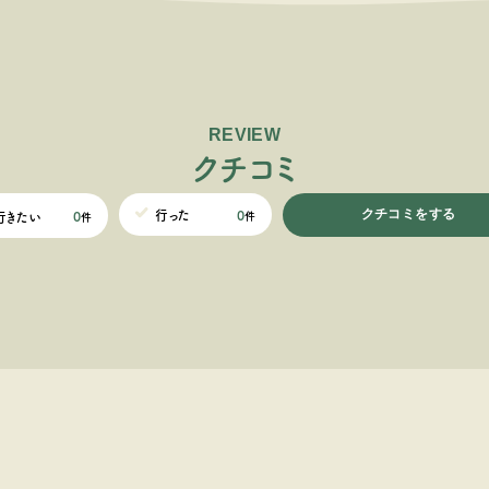
REVIEW
ク
チ
コ
ミ
クチコミをする
0
行った
0
行きたい
件
件