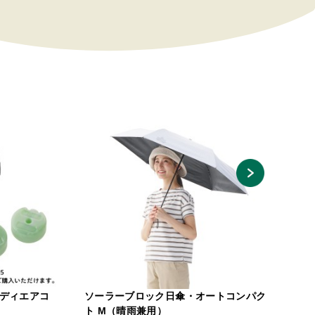
ディエアコ
ソーラーブロック日傘・オートコンパク
真
ト M（晴雨兼用）
￥3