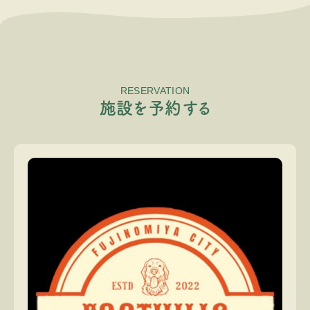
RESERVATION
施
設
を
予
約
す
る