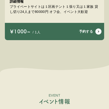
詳細情報
プライベートサイトは１区画テント１張り又は１家族 貸
し切り24人まで80000円 オフ会、イベント大歓迎
￥1000~
予約する
/ 1人
EVENT
イ
ベ
ン
ト
情
報