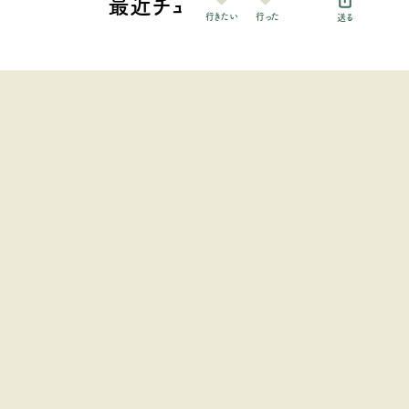
最近チェックした施設
行った
行きたい
送る
foothillsキャンプ場
中部地方 / 静岡県