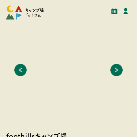
予約
イベント
クチコミ
施設情報
キャンプ場
ドットコム
ーラーなど
貸し切りのオフ会や小規模イベント大歓迎です
愛犬や小
いただけ
foothillsキャンプ場