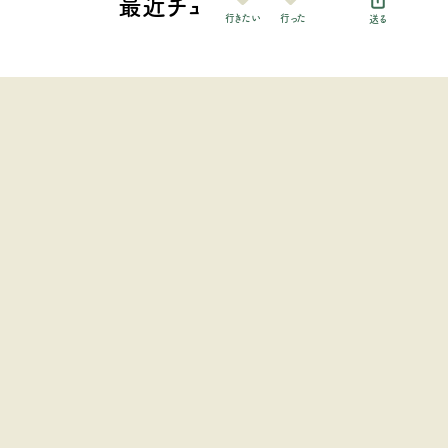
最近チェックした施設
行った
行きたい
送る
foothillsキャンプ場
中部地方 / 静岡県