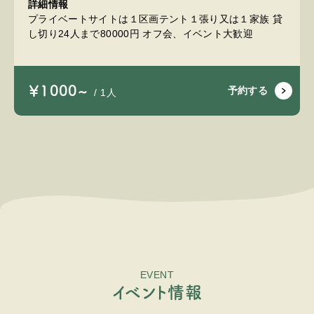
詳細情報
プライベートサイトは１区画テント１張り又は１家族 貸
し切り24人まで80000円 オフ会、イベント大歓迎
￥1000~
予約する
/ 1人
EVENT
イ
ベ
ン
ト
情
報