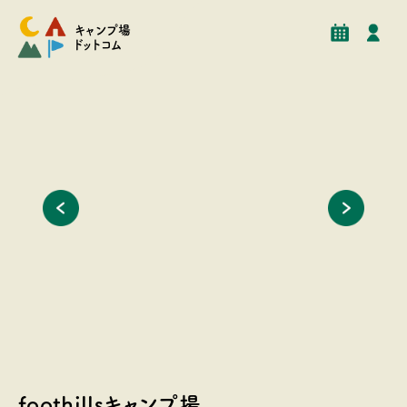
予約
イベント
クチコミ
施設情報
キャンプ場
ドットコム
ーラーなど
貸し切りのオフ会や小規模イベント大歓迎です
愛犬や小
いただけ
foothillsキャンプ場