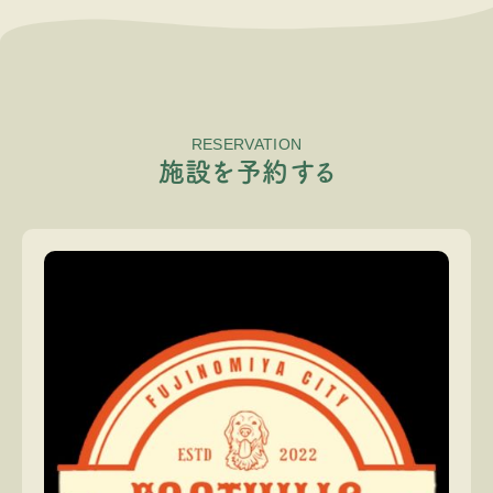
RESERVATION
施
設
を
予
約
す
る