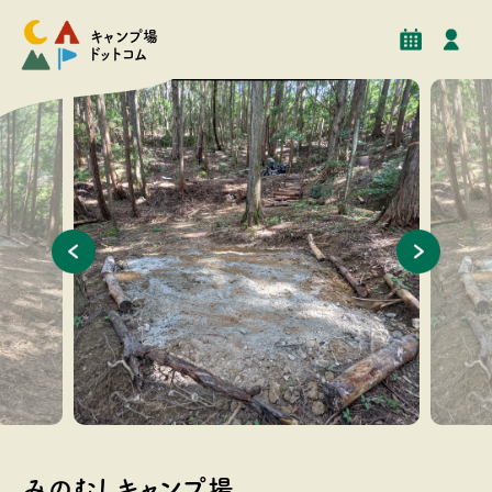
予約
イベント
クチコミ
施設情報
キャンプ場
ドットコム
森の中3
森の中1
みのむしキャンプ場