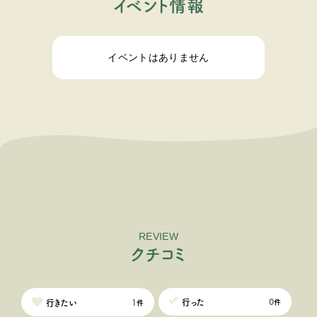
イ
ベ
ン
ト
情
報
イベントはありません
REVIEW
ク
チ
コ
ミ
0
行った
1
行きたい
件
件