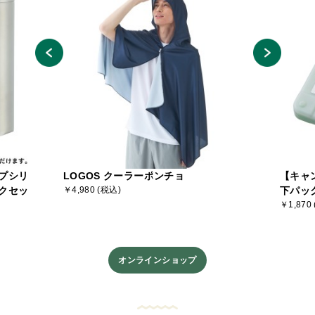
プシリ
LOGOS クーラーポンチョ
【キャ
クセッ
￥4,980 (税込)
下パッ
￥1,870
オンラインショップ