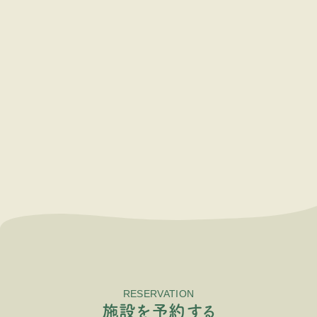
RESERVATION
施
設
を
予
約
す
る