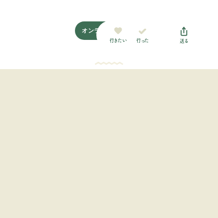
オンラインショップ
行った
行きたい
送る
最近チェックした施設
赤沢ベイ -AkazawaBay- 海
のキャンプ場
中部地方 / 静岡県