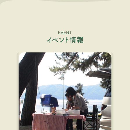
EVENT
イ
ベ
ン
ト
情
報