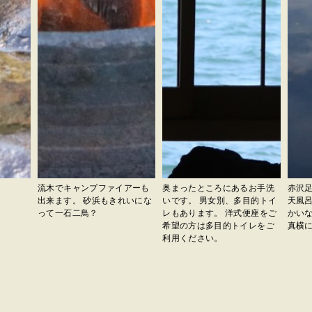
流木でキャンプファイアーも
奥まったところにあるお手洗
赤沢足
出来ます。 砂浜もきれいにな
いです。 男女別、多目的トイ
天風
って一石二鳥？
レもあります。 洋式便座をご
かいな
希望の方は多目的トイレをご
真横
利用ください。