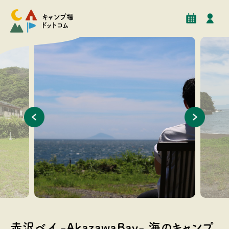
予約
イベント
クチコミ
施設情報
キャンプ場
ドットコム
海が目の前。圧倒的な時間が溶ける感覚
スロープ
ーチ！
赤沢ベイ -AkazawaBay- 海のキャンプ