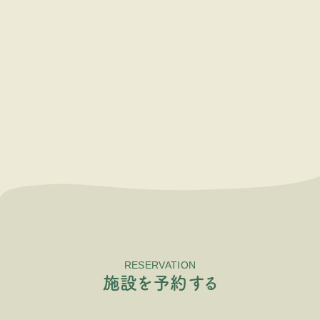
RESERVATION
施
設
を
予
約
す
る