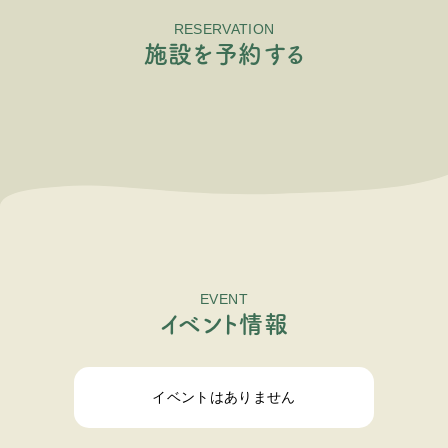
RESERVATION
施
設
を
予
約
す
る
EVENT
イ
ベ
ン
ト
情
報
イベントはありません