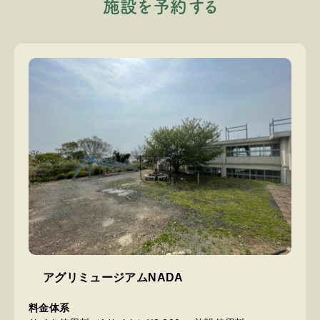
施
設
を
予
約
す
る
アグリミュージアムNADA
料金体系