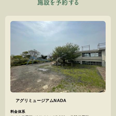
施
設
を
予
約
す
る
アグリミュージアムNADA
料金体系