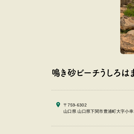
鳴き砂ビーチうしろは
〒759-6302
山口県 山口県下関市豊浦町大字小串1