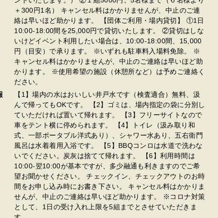
ントいたします。） ②１組5000円、5名様まで（６名様より
＋300円1名） キャンセル料はかかりませんが、中止のご連
絡は早いほど助かります。 【団体ご利用・場内貸切】 ①1日
10:00-18:00間を25,000円で貸切いたします。 ②貸切はしな
いけどイベント利用したい場合は、10:00-18:00間、15,000
円（目安）で承ります。 ※いずれも駐車料入場料免除。 ※
キャンセル料はかかりませんが、中止のご連絡は早いほど助
かります。 ※使用希望の施設（休憩所など）は予めご連絡く
ださい。
報
【1】場内の水はおいしい井戸水です（検査適合）無料、汲
んで帰ってもOKです。 【2】ゴミは、場内指定の袋に分別し
ていただければ置いて帰れます。 【3】フリーサイトなので
車をテント横に停められます。 【4】トイレ（汲み取り和
式、一部ポータブル洋式あり）、シャワー水あり、五右衛門
風呂は水着着用入浴です。 【5】BBQコンロは水道で洗わな
いでください。炭灰は捨てて帰れます。 【6】利用時間は
10:00-翌10:00が基本ですが、多少融通も利きますのでご希
望お聞かせください。 チェックイン、チェックアウトのお時
間をお申し込み時にお書き下さい。 キャンセル料はかかりま
せんが、中止のご連絡は早いほど助かります。 ※コロナ対策
として、1日の受け入れ上限を5組までとさせていただきま
す。