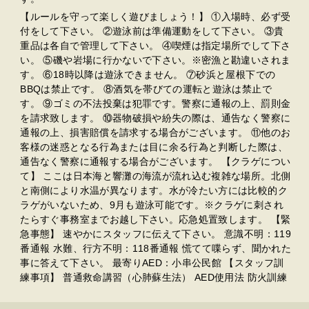
【ルールを守って楽しく遊びましょう！】 ①入場時、必ず受
付をして下さい。 ②遊泳前は準備運動をして下さい。 ③貴
重品は各自で管理して下さい。 ④喫煙は指定場所でして下さ
い。 ⑤磯や岩場に行かないで下さい。※密漁と勘違いされま
す。 ⑥18時以降は遊泳できません。 ⑦砂浜と屋根下での
BBQは禁止です。 ⑧酒気を帯びての運転と遊泳は禁止で
す。 ⑨ゴミの不法投棄は犯罪です。警察に通報の上、罰則金
を請求致します。 ⑩器物破損や紛失の際は、通告なく警察に
通報の上、損害賠償を請求する場合がございます。 ⑪他のお
客様の迷惑となる行為または目に余る行為と判断した際は、
通告なく警察に通報する場合がございます。 【クラゲについ
て】 ここは日本海と響灘の海流が流れ込む複雑な場所。北側
と南側により水温が異なります。水が冷たい方には比較的ク
ラゲがいないため、9月も遊泳可能です。※クラゲに刺され
たらすぐ事務室までお越し下さい。応急処置致します。 【緊
急事態】 速やかにスタッフに伝えて下さい。 意識不明：119
番通報 水難、行方不明：118番通報 慌てて喋らず、聞かれた
事に答えて下さい。 最寄りAED：小串公民館 【スタッフ訓
練事項】 普通救命講習（心肺蘇生法） AED使用法 防火訓練