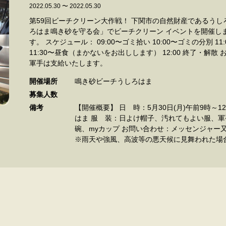
2022.05.30 〜 2022.05.30
第59回ビーチクリーン大作戦！ 下関市の自然財産であるう
ろはま鳴き砂を守る会」でビーチクリーン イベントを開催し
す。 スケジュール： 09:00〜ゴミ拾い 10:00〜ゴミの分別 11:00〜集計記録、撮影、片付け
11:30〜昼食（まかないをお出しします） 12:00 終了・解散 
軍手は支給いたします。
開催場所
鳴き砂ビーチうしろはま
募集⼈数
備考
【開催概要】 日 時：5月30日(月)午前9時～
はま 服 装：日よけ帽子、汚れてもよい服、軍
碗、myカップ お問い合わせ：メッセンジャー又は「ushirohama@gmail.com」まで
※雨天や強風、高波等の悪天候に見舞われた場