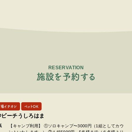
RESERVATION
施
設
を
予
約
す
る
プ場イチオシ
ペットOK
砂ビーチうしろはま
系
【キャンプ利用】 ①ソロキャンプ〜3000円（1組としてカウ