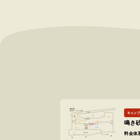
キャン
鳴き
料金体