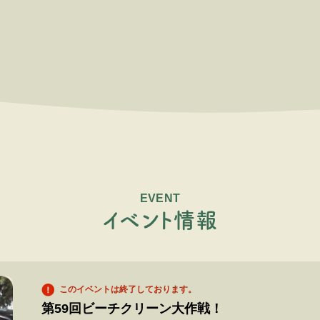
EVENT
イ
ベ
ン
ト
情
報
このイベントは終了しております。
第59回ビーチクリーン大作戦！