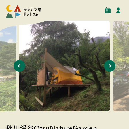
予約
イベント
クチコミ
施設情報
キャンプ場
ドットコム
デッキサイト
サイト風
秋川渓谷OtsuNatureGarden