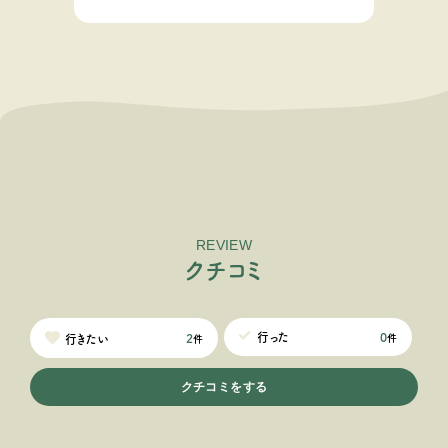
REVIEW
ク
チ
コ
ミ
0
行った
2
行きたい
件
件
クチコミをする