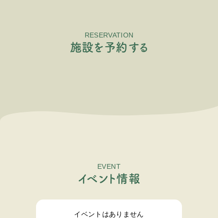
RESERVATION
施
設
を
予
約
す
る
EVENT
イ
ベ
ン
ト
情
報
イベントはありません