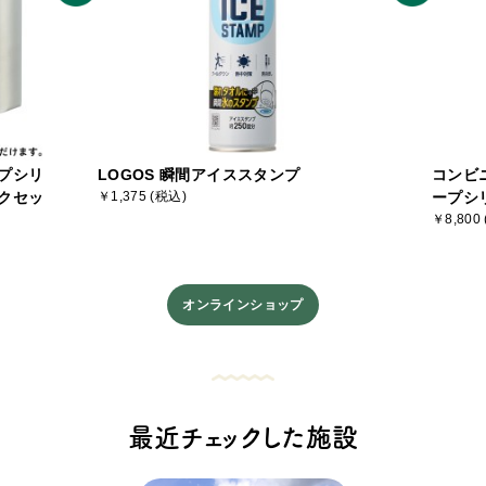
プシリ
LOGOS 瞬間アイススタンプ
コンビ
クセッ
￥1,375 (税込)
ープシ
￥8,800
オンラインショップ
最近チェックした施設