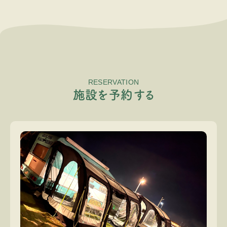
RESERVATION
施
設
を
予
約
す
る