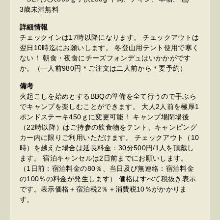
3歳未満無料
詳細情報
チェックインは17時以降になります。 チェックアウトは
翌日10時迄にお願いします。 冬登山用テント使用で寒く
ない！ 朝食・夜食にチーズフォンデュはいかかがです
か。（一人前980円＊ご注文は二人前から＊要予約）
備考
火起こしを始めとするBBQの準備を全て行うので手ぶら
でキャンプを楽しむことができます。 大人2人前を極厚1
ポンドステーキ450ｇに変更可能！ キャンプ場閉場後
（22時以降）はご持参の飲食物をテント、キャンピング
カー内に限りご利用いただけます。 チェックアウト（10
時）を越えた場合は延長料金：30分500円/1人を頂戴し
ます。 宿泊キャンセルは2日前までにお願いします。
（1日前：宿泊料金の80％、当日及び無連絡：宿泊料金
の100％の料金が発生します） 価格はすべて税抜き表示
です。表示価格＋宿泊税2％＋消費税10％がかかりま
す。