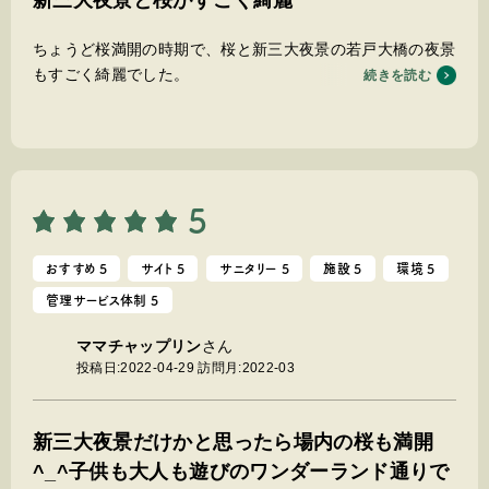
新三大夜景と桜がすごく綺麗
ちょうど桜満開の時期で、桜と新三大夜景の若戸大橋の夜景
もすごく綺麗でした。
続きを読む
秘密基地・遊びのワンダーランドは何だろうと思ったらほと
んどのゲームやスポーツを楽しめて時間が足りないくらいで
した！
特にスタッフの方々テキサスパーカーをしてくれたのがとて
も親切で楽しかったです
5
おすすめ 5
サイト 5
サニタリー 5
施設 5
環境 5
管理サービス体制 5
ママチャップリン
さん
投稿日:2022-04-29
訪問月:2022-03
新三大夜景だけかと思ったら場内の桜も満開
^_^子供も大人も遊びのワンダーランド通りで