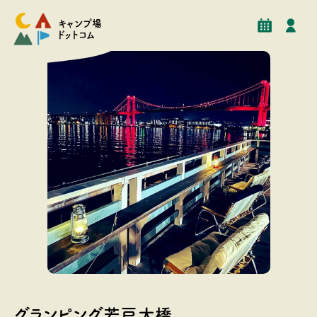
予約
イベント
クチコミ
施設情報
キャンプ場
ドットコム
国指定重要文化財・新日本三大夜景に選ばれた若戸大橋
を眺められます。
グランピング若戸大橋