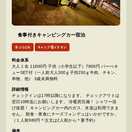
食事付きキャンピングカー宿泊
手ぶらOK
キャンプ場イチオシ
料金体系
大人１名 11800円 子供（小学生以下）7800円 バーべキ
ューSET付（一人前大人300ｇ子供250ｇ牛肉、チキン、
串物、他） 3歳未満無料
詳細情報
チェックインは17時以降になります。 チェックアウトは
翌日10時迄にお願いします。 冷暖房完備！ シャワー浴
び放題！ キャンピングカー内のガス、水道は利用できま
せん。 朝食・夜食にチーズフォンデュはいかがですか。
（１人前980円＊注文は2人前から＊要予約）
備考