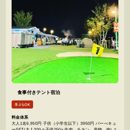
食事付きテント宿泊
手ぶらOK
料金体系
大人1名6,950円 子供（小学生以下）3950円 バーべキュ
ーSET(大人300ｇ子供250g 牛肉、チキン、串物、他) ＊