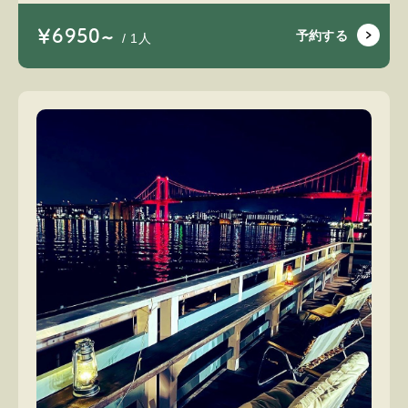
￥6950~
予約する
/ 1人