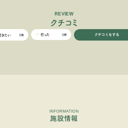
REVIEW
ク
チ
コ
ミ
クチコミをする
0
行った
0
行きたい
件
件
INFORMATION
施設情報