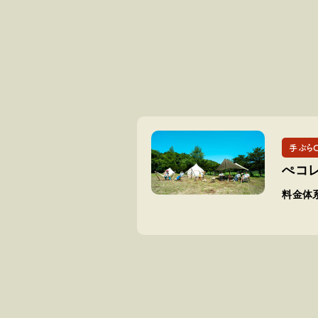
手ぶら
ぺコ
料金体