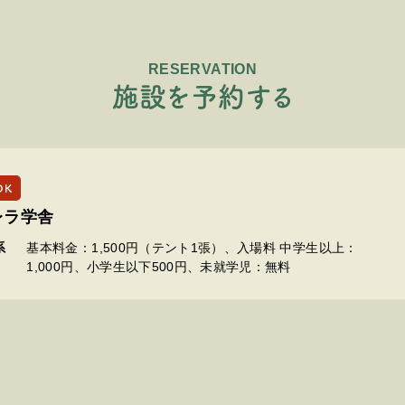
RESERVATION
施
設
を
予
約
す
る
OK
レラ学舎
系
基本料金：1,500円（テント1張）、入場料 中学生以上：
1,000円、小学生以下500円、未就学児：無料