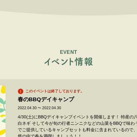
EVENT
イ
ベ
ン
ト
情
報
このイベントは終了しております。
春のBBQデイキャンプ
2022.04.30 〜 2022.04.30
4/30(土)にBBQデイキャンプイベントを開催します！ 特
白ネギ そして今が旬の行者ニンニクなどの山菜をBBQで味わうイベントです
でご提供しているキャンプセットも料金に含まれているので、お得
然の中で春を満喫しましょう！！