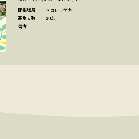
開催場所
ペコレラ学舎
募集⼈数
30名
備考