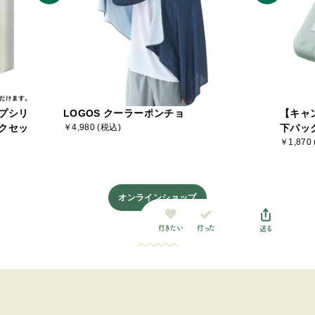
プシリ
LOGOS クーラーポンチョ
【キャ
クセッ
￥4,980 (税込)
下パッ
￥1,870
オンラインショップ
行った
行きたい
送る
最近チェックした施設