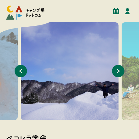
予約
イベント
クチコミ
施設情報
キャンプ場
ドットコム
軽にお問い
雄大な自然美を楽しめます。
山と牧場
校の懐か
ぺコレラ学舎
2011