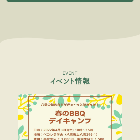
EVENT
イ
ベ
ン
ト
情
報