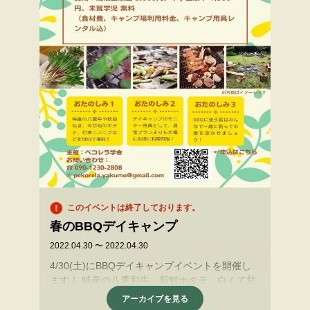
このイベントは終了しております。
春のBBQデイキャンプ
2022.04.30 〜 2022.04.30
4/30(土)にBBQデイキャンプイベントを開催し
ます！ 特産の八雲和牛、新鮮ホタテ、白くて甘
い軟白ネギ そして今が旬の行者ニンニクなどの
アーカイブを見る
山菜をBBQで味わうイベントです🔥 当日は通常