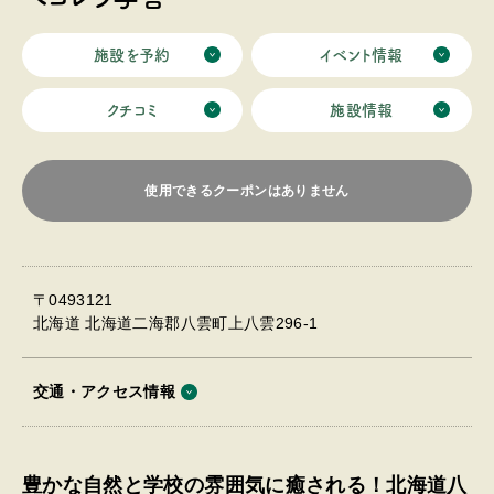
たキャン
山々の景
理棟兼コ
施設を予約
イベント情報
ベーショ
もたくさ
クチコミ
施設情報
使用できるクーポンはありません
〒0493121
北海道 北海道二海郡八雲町上八雲296-1
交通・アクセス情報
豊かな自然と学校の雰囲気に癒される！北海道八