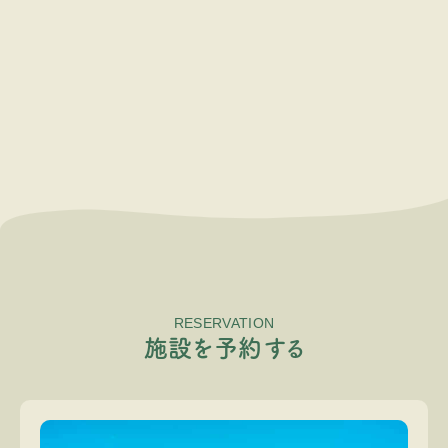
RESERVATION
施
設
を
予
約
す
る