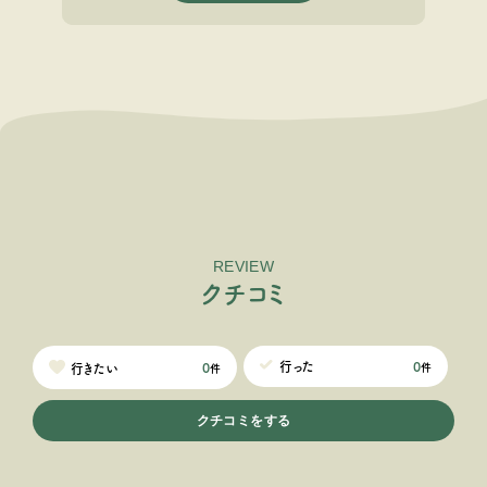
レンタルでご提供しているキャンプセットも料
金に含まれているので、お得にキャンプを楽し
めます😉 大自然の中で春を満喫しましょう！！
REVIEW
ク
チ
コ
ミ
0
行った
0
行きたい
件
件
クチコミをする