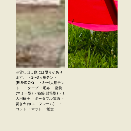
※貸し出し数には限りがあり
ます。 ・2〜3人用テント
(BUNDOK) ・3〜4人用テン
ト ・タープ ・毛布 ・寝袋
(マミー型) ・寝袋(封筒型) ・1
人用椅子 ・ポータブル電源 ・
焚き火台(ユニフレーム) ・
コット ・マット ・飯盒