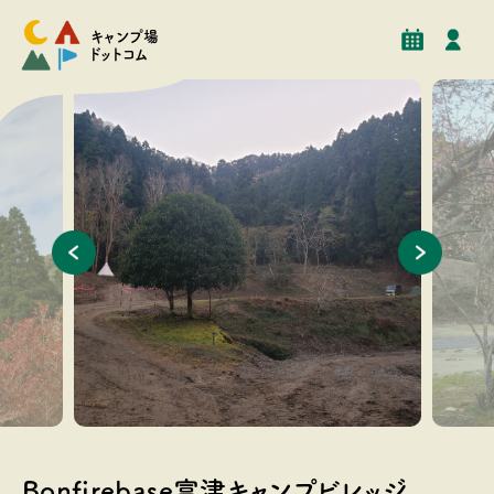
予約
イベント
クチコミ
施設情報
キャンプ場
ドットコム
千葉県では珍しい棚田の地形を利用した林間サイトです
春はお花
Bonfirebase富津キャンプビレッジ