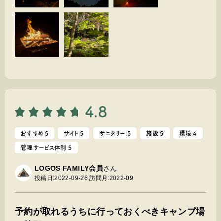
けをしながらサイト内を巡回してくださるので防犯面やマナ
ー面での安心感もありました。
オススメ度5にしましたが、予約しにくくなると嫌なので、
本当はオススメしたくありません...。それぐらいオススメで
す！
4.8
おすすめ 5
サイト 5
サニタリー 5
施設 5
環境 4
管理サービス体制 5
LOGOS FAMILY会員
さん
投稿日:2022-09-26
訪問月:2022-09
予約が取れるうちに行っておくべきキャンプ場