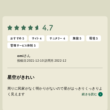
4.7
おすすめ 5
サイト 4
サニタリー 4
施設 5
環境 5
管理サービス体制 5
omi
さん
投稿日:2021-12-10
訪問月:2022-12
星空がきれい
周りに民家がなく明かりがないので星がはっきりくっきりよ
く見えます
続きを読む
サイトは棚田を利用したひな壇なので他の利用者と程よい距
離感があります。