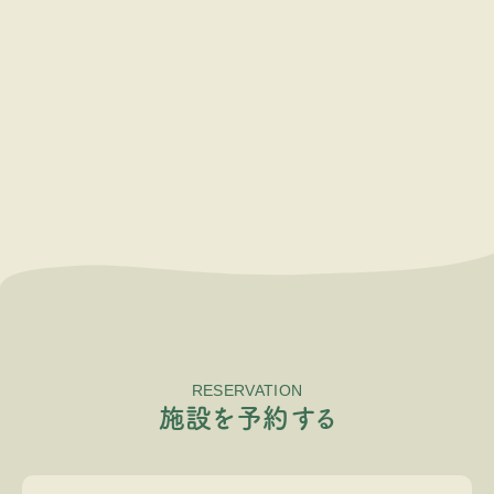
RESERVATION
施
設
を
予
約
す
る