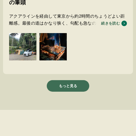
の筆頭
アクアラインを経由して東京から約2時間のちょうどよい距
離感。最後の道はかなり狭く、勾配も急なので多少注意が必
続きを読む
要です。私の車の場合、左折で入ろうとするとエアロを擦っ
てしまうので、一度通り過ぎて少し先で転回して右折で入り
ました。
到着すると、とてもフレンドリーな方が丁寧に案内をしてく
れました。ルールもわりと柔軟な内容だったのでとても過ご
しやすかったです。また、各種非接触決済にも対応している
ため、多額の現金が必要ないのはもちろん、あとから水など
を買い足す際にもスマホ1つで済むのが地味に便利でした。
ゴミは無料で引き取ってくださる。携帯各社圏外な代わりに
もっと見る
Wi-Fi完備。
グラウンドシートを忘れてきてしまったとお伝えしたとこ
ろ、どこからかビニールシートを切り出してきてくださった
り、本当に優しさ溢れる素敵なキャンプ場でした。今後は予
約困難になること必至ですが、また必ず伺いたいbaseで
す。