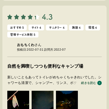
区画が広くくつろげます。
料金も高くなく直火が使えるサイトがありとても満足できま
した。
4.3
千葉には珍しい林間サイトて自然を満喫できました。
おすすめ 5
サイト 4
サニタリー 4
施設 4
環境 4
管理サービス体制 5
おもちくわ
さん
投稿日:2022-07-31
訪問月:2022-07
自然を満喫しつつも便利なキャンプ場
新しいこともあってトイレがめちゃくちゃきれいでした。シ
ャワーも清潔で、シャンプー、リンス、ボディソープ、ドラ
続きを読む
イヤーまで備え付けられており想像以上でした。ゴミも引き
取ってくださるし、火消し壺もあって焚き火もやりやすかっ
たです。
スタッフの方も、皆さんポスピタリティが高く、自然に声か