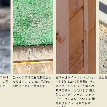
声がけ
当キャンプ場の受付兼売店と
室内水洗トイレウォシュレッ
流し
での荷
なります。 レンタル用品のご
ト付2台（1台女性専用） その
しま
利用もこちらで承ります。
奥にコインシャワー完備！24
時間ご利用いただけます 備え
付けのボディソープ、シャン
プー、リンスもございます 屋
外水洗トイレ1台 屋外仮設ト