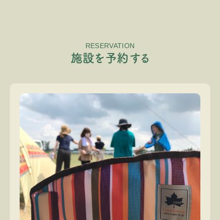
RESERVATION
施
設
を
予
約
す
る