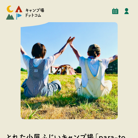
予約
イベント
クチコミ
施設情報
キャンプ場
ドットコム
たくさんのリクエストにお応えし、農場の一部をキャン
プ場としてご利用いただけることとなりました。札幌近
とれた小屋ふじいキャンプ場「para-to
郊で手軽にキャンプを始められます。もちろんご家族み