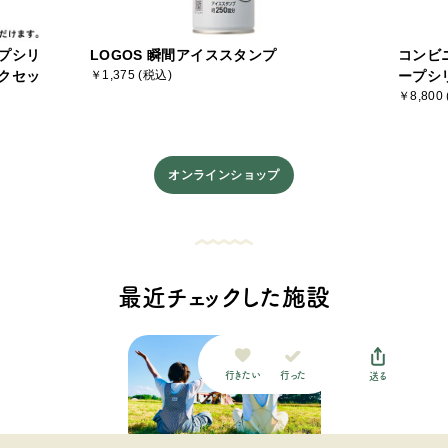
プシリ
LOGOS 瞬間アイススタンプ
コンビ
クセッ
￥1,375 (税込)
ープシ
￥8,800
オンラインショップ
最近チェックした施設
行った
行きたい
送る