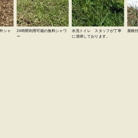
外シャ
24時間利用可能の無料シャワ
水洗トイレ スタッフが丁寧
屋根
ー
に清掃しております。