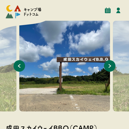
予約
イベント
クチコミ
施設情報
キャンプ場
ドットコム
やすく、テ
キャンプサイト入口 車が乗り入れ可能なフリーサイト
約２０，
ントが立
成田スカイウェイBBQ（CAMP）