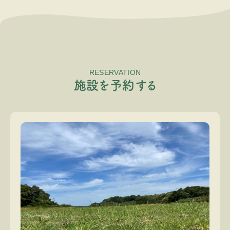
RESERVATION
施
設
を
予
約
す
る